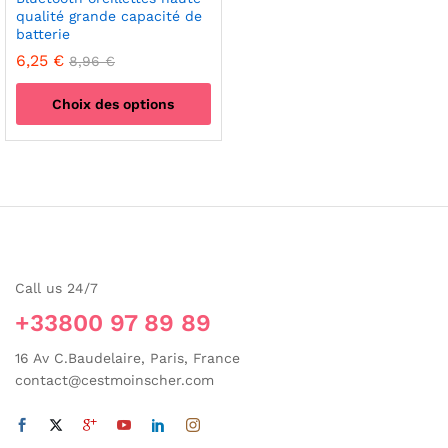
qualité grande capacité de
batterie
6,25
€
8,96
€
Choix des options
Ce
produit
a
plusieurs
variations.
Les
options
Call us 24/7
peuvent
être
+33800 97 89 89
choisies
sur
16 Av C.Baudelaire, Paris, France
la
contact@cestmoinscher.com
page
du
produit