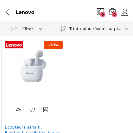
Lenovo
0
0
Tri du plus récent au plus ancien
Filter
-
30
%
Ecouteurs sans fil
Bluetooth oreillettes haute