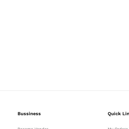
Bussiness
Quick Li
Become Vendor
My Orders