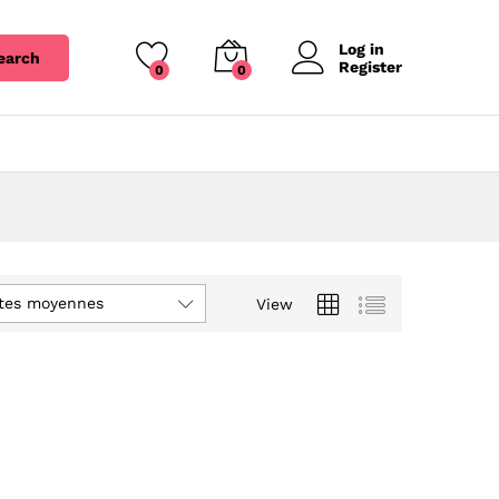
Log in
earch
Register
0
0
otes moyennes
View