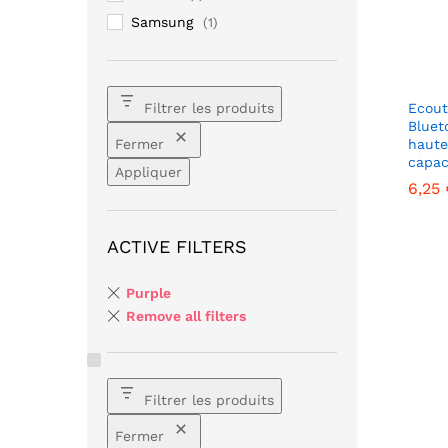
Samsung
(1)
Ecout
Filtrer les produits
Blueto
haute
Fermer
capac
Appliquer
6,25
ACTIVE FILTERS
6,25
Purple
Remove all filters
Filtrer les produits
Fermer