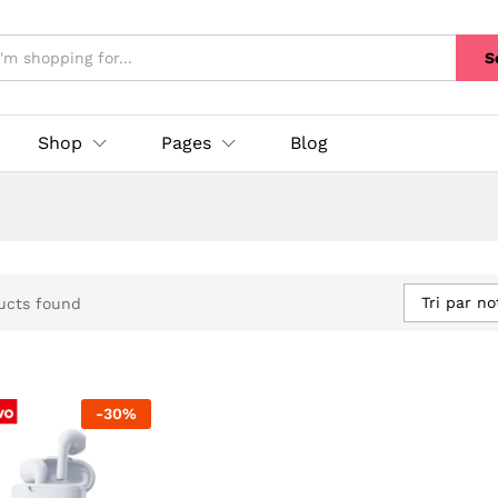
S
Shop
Pages
Blog
Tri par n
ucts found
-
30
%