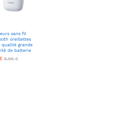
eurs sans fil
oth oreillettes
 qualité grande
ité de batterie
€
8,96
€
€
8,96
€