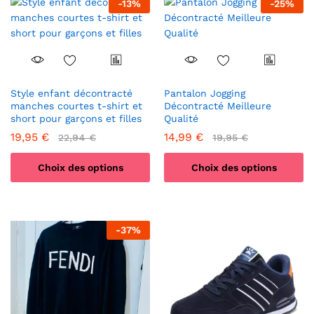
-
13
%
-
25
%
Style enfant décontracté
Pantalon Jogging
manches courtes t-shirt et
Décontracté Meilleure
short pour garçons et filles
Qualité
19,95
€
14,99
€
22,94
€
19,95
€
Choix des options
Choix des options
Ce
Ce
produit
produit
a
a
-
37
%
plusieurs
plusieurs
variations.
variations.
Les
Les
options
options
peuvent
peuvent
être
être