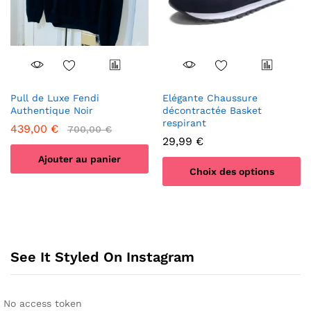
choisies
choisies
sur
sur
la
la
page
page
du
du
produit
produit
Pull de Luxe Fendi
Elégante Chaussure
Authentique Noir
décontractée Basket
respirant
439,00
€
700,00
€
29,99
€
Ajouter au panier
Choix des options
Ce
produit
a
plusieurs
See It Styled On Instagram
variations.
Les
options
peuvent
No access token