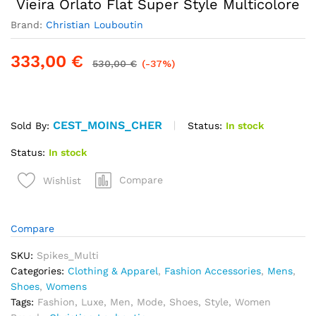
Vieira Orlato Flat Super Style Multicolore
Brand:
Christian Louboutin
333,00
€
530,00
€
(-37%)
CEST_MOINS_CHER
Status:
In stock
Sold By:
Status:
In stock
quantité
Compare
Wishlist
de
Magnifique
Sneaker
Compare
Christian
Louboutin
SKU:
Spikes_Multi
Vieira
Categories:
Clothing & Apparel
,
Fashion Accessories
,
Mens
,
Orlato
Shoes
,
Womens
Flat
Tags:
Fashion
,
Luxe
,
Men
,
Mode
,
Shoes
,
Style
,
Women
Super