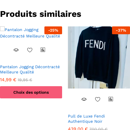
être
choisies
Produits similaires
sur
la
page
-
25
%
-
37
%
du
produit
Pantalon Jogging Décontracté
Meilleure Qualité
14,99
€
19,95
€
Choix des options
Ce
produit
a
Pull de Luxe Fendi
plusieurs
Authentique Noir
variations.
439,00
€
700,00
€