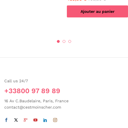
Les
options
Ajouter au panier
peuvent
être
choisies
sur
la
page
du
produit
Call us 24/7
+33800 97 89 89
16 Av C.Baudelaire, Paris, France
contact@cestmoinscher.com