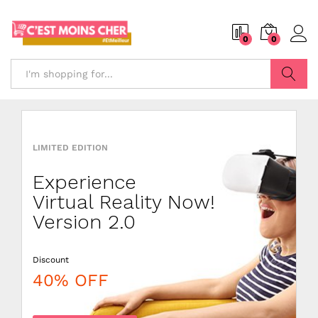
0
0
Search
LIMITED EDITION
DISCOUNT
LIVEBYCARE
Experience
Wooden
Combo
Virtual Reality Now!
Minimalist
5x Pillows
Version 2.0
Chair
Color
Discount
Price just
Discount
40% OFF
$49.99
20% OFF