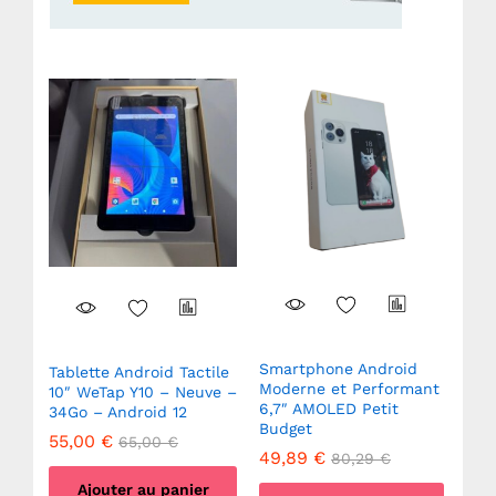
Smartphone Android
Tablette Android Tactile
Su
Moderne et Performant
10″ WeTap Y10 – Neuve –
HD 
6,7″ AMOLED Petit
34Go – Android 12
HD 
Budget
Ne
55,00
€
65,00
€
49,89
€
80,29
€
50
Ajouter au panier