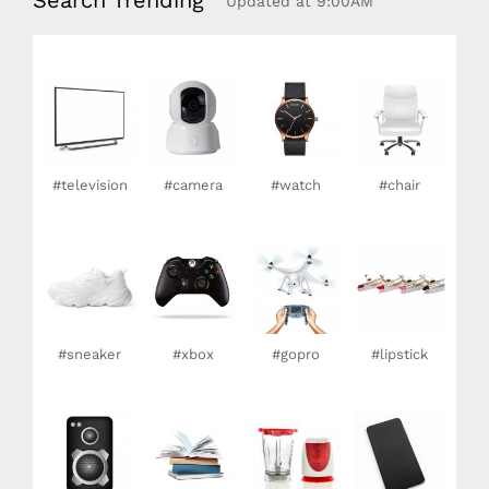
Updated at 9:00AM
#television
#camera
#watch
#chair
#sneaker
#xbox
#gopro
#lipstick