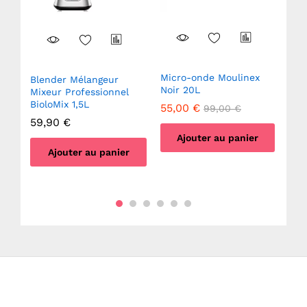
Micro-onde Moulinex
s
Blender Mélangeur
Cui
Noir 20L
les
Mixeur Professionnel
1.7
age
BioloMix 1,5L
éle
55,00
€
99,00
€
22
59,90
€
34
Ajouter au panier
Ajouter au panier