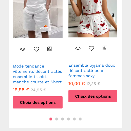
Ensemble pyjama doux
Mode tendance
Cha
décontracté pour
vêtements décontractés
Lég
femmes sexy
per
ensemble t-shirt
Ant
manche courte et Short
10,00
€
12,35
€
7,
19,98
€
24,95
€
Choix des options
Choix des options