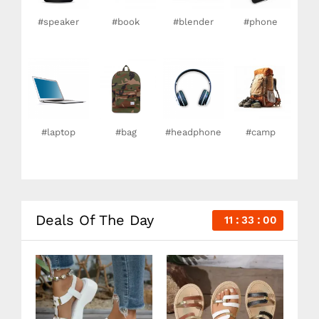
#speaker
#book
#blender
#phone
#laptop
#bag
#headphone
#camp
Deals Of The Day
11
33
00