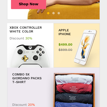
Shop Now
Shop Now
Shop Now
XBOX CONTROLLER
APPLE
WHITE COLOR
Discount
30%
$499.00
$899.00
COMBO 5X
GIORDANO PACKS
T-SHIRT
Discount
20%