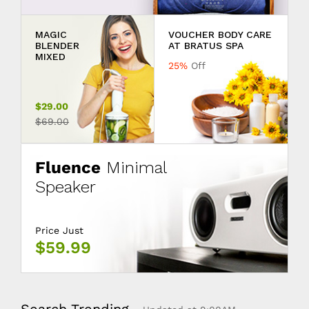
MAGIC
VOUCHER BODY CARE
BLENDER
AT BRATUS SPA
MIXED
25%
Off
$29.00
$69.00
Fluence
Minimal
Speaker
Price Just
$59.99
Search Trending