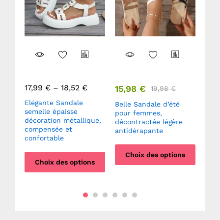
19,
Styl
déc
cour
17,99
€
–
18,52
€
15,98
€
19,98
€
pour
Elégante Sandale
our
Belle Sandale d’été
semelle épaisse
pour femmes,
C
décoration métallique,
x
décontractée légère
compensée et
antidérapante
confortable
ns
Choix des options
Choix des options