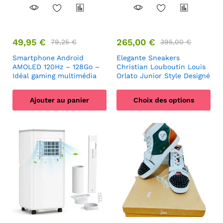
49,95
€
265,00
€
79,25
€
395,00
€
Smartphone Android
Elegante Sneakers
AMOLED 120Hz – 128Go –
Christian Louboutin Louis
Idéal gaming multimédia
Orlato Junior Style Designé
Ajouter au panier
Choix des options