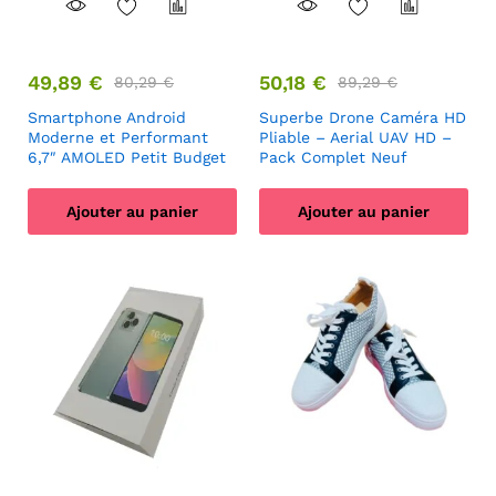
49,89
€
50,18
€
80,29
€
89,29
€
Smartphone Android
Superbe Drone Caméra HD
Moderne et Performant
Pliable – Aerial UAV HD –
6,7″ AMOLED Petit Budget
Pack Complet Neuf
Ajouter au panier
Ajouter au panier