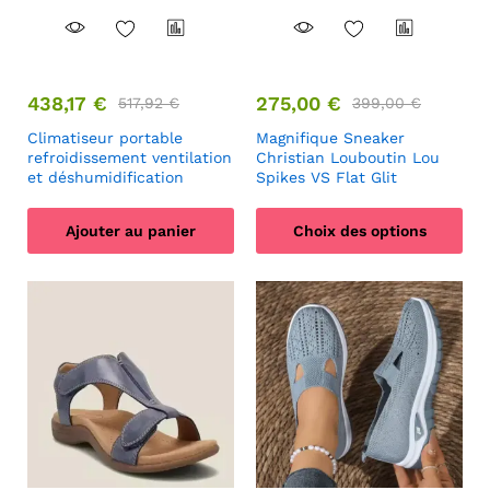
438,17
€
275,00
€
517,92
€
399,00
€
Climatiseur portable
Magnifique Sneaker
refroidissement ventilation
Christian Louboutin Lou
et déshumidification
Spikes VS Flat Glit
Ajouter au panier
Choix des options