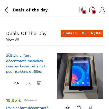
Deals of the day
0
0
Deals Of The Day
Ends In
18
34
03
View All
19,95
€
22,94
€
Style enfant décontracté