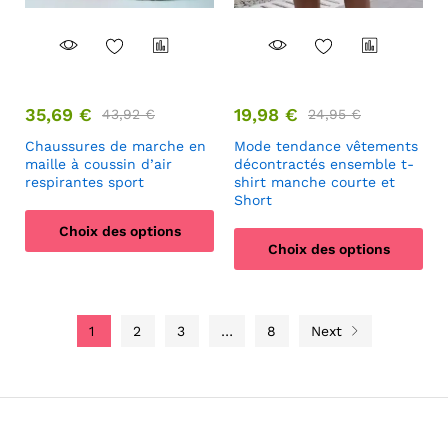
35,69
€
19,98
€
43,92
€
24,95
€
Chaussures de marche en
Mode tendance vêtements
maille à coussin d’air
décontractés ensemble t-
respirantes sport
shirt manche courte et
Short
Choix des options
Choix des options
1
2
3
…
8
Next