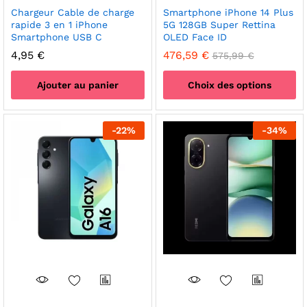
produit
Chargeur Cable de charge
Smartphone iPhone 14 Plus
rapide 3 en 1 iPhone
5G 128GB Super Rettina
Smartphone USB C
OLED Face ID
4,95
€
476,59
€
575,99
€
Ajouter au panier
Choix des options
Ce
produit
-
22
%
-
34
%
a
plusieurs
variations.
Les
options
peuvent
être
choisies
sur
la
page
du