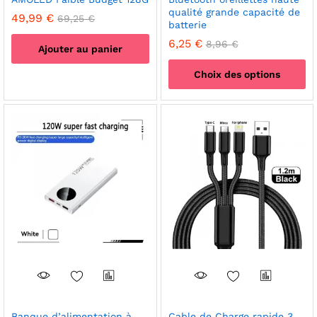
qualité grande capacité de
49,99
€
69,25
€
batterie
6,25
€
8,96
€
Ajouter au panier
Choix des options
Ce
produit
a
plusieurs
variations.
Les
options
peuvent
être
choisies
sur
la
page
du
produit
Banque d’alimentation à
Cable de Charge rapide 3