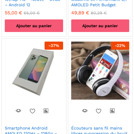
– Android 12
AMOLED Petit Budget
55,00
€
49,89
€
65,00
€
80,29
€
Ajouter au panier
Ajouter au panier
-
37
%
-
22
%
Smartphone Android
Écouteurs sans fil mains
AMOLED 120Hz – 128Go –
libres suppression du bruit