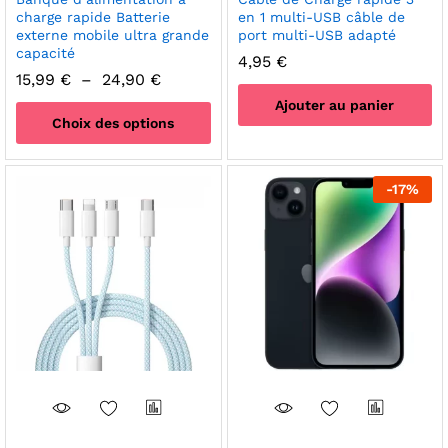
charge rapide Batterie
en 1 multi-USB câble de
externe mobile ultra grande
port multi-USB adapté
capacité
4,95
€
Plage
15,99
€
–
24,90
€
de
Ajouter au panier
prix :
Choix des options
15,99 €
à
Ce
24,90 €
produit
-
17
%
a
plusieurs
variations.
Les
options
peuvent
être
choisies
sur
la
page
du