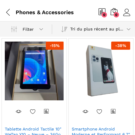
Phones & Accessories
0
0
Tri du plus récent au plus ancien
Filter
-
15
%
-
38
%
Tablette Android Tactile 10″
Smartphone Android
WeTap Y10 – Neuve – 34Go
Moderne et Performant 6,7″