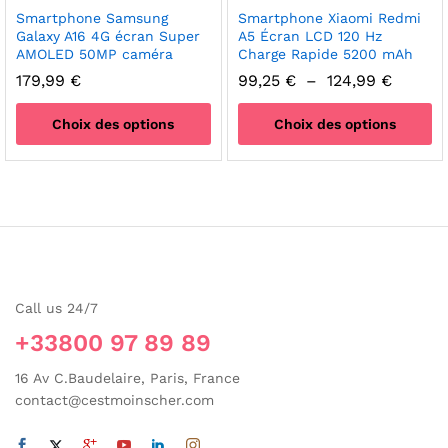
produit
Smartphone Samsung
Smartphone Xiaomi Redmi
Galaxy A16 4G écran Super
A5 Écran LCD 120 Hz
AMOLED 50MP caméra
Charge Rapide 5200 mAh
Plage
179,99
€
99,25
€
–
124,99
€
de
prix :
Choix des options
Choix des options
99,25 
à
Ce
Ce
124,99 
produit
produit
a
a
plusieurs
plusieurs
variations.
variations.
Les
Les
options
options
Call us 24/7
peuvent
peuvent
être
être
+33800 97 89 89
choisies
choisies
sur
sur
16 Av C.Baudelaire, Paris, France
la
la
contact@cestmoinscher.com
page
page
du
du