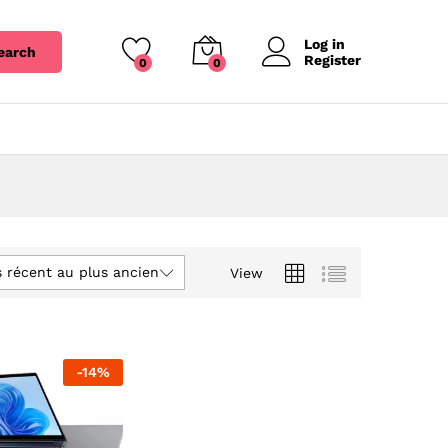
Log in
earch
Register
0
0
s récent au plus ancien
View
-
14
%