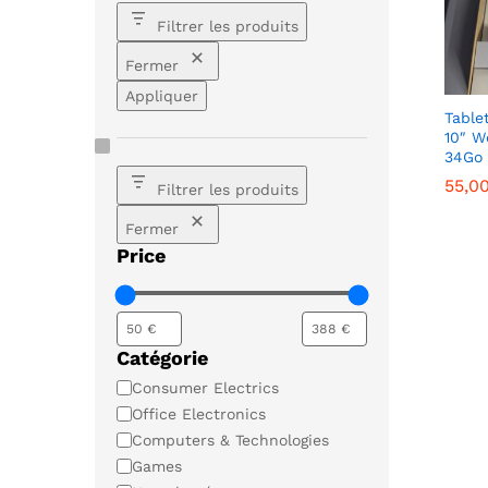
Filtrer les produits
Fermer
Appliquer
Table
10″ W
34Go 
55,0
55,0
Filtrer les produits
Fermer
Price
Catégorie
Catégorie
Consumer Electrics
Office Electronics
Computers & Technologies
Games