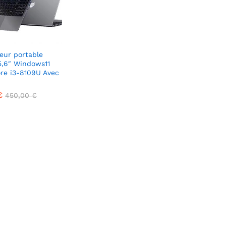
eur portable
5,6″ Windows11
ore i3-8109U Avec
€
€
450,00
450,00
€
€