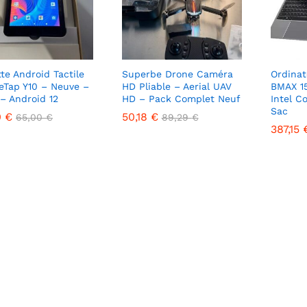
tte Android Tactile
Superbe Drone Caméra
Ordinat
eTap Y10 – Neuve –
HD Pliable – Aerial UAV
BMAX 1
– Android 12
HD – Pack Complet Neuf
Intel C
Sac
0
0
€
€
50,18
50,18
€
€
65,00
65,00
€
€
89,29
89,29
€
€
387,15
387,15