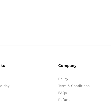
nks
Company
Policy
he day
Term & Conditions
FAQs
Refund