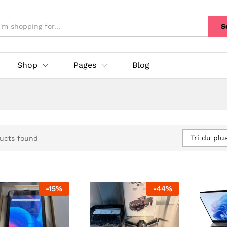
S
Shop
Pages
Blog
Tri du plu
ucts found
-
15
%
-
44
%