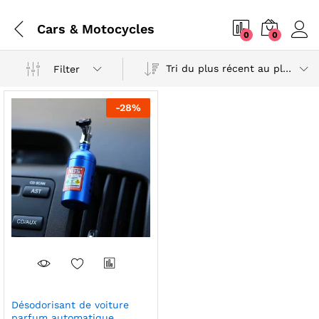
Cars & Motocycles
0
0
Tri du plus récent au plus ancien
Filter
-
28
%
Désodorisant de voiture
parfum automatique