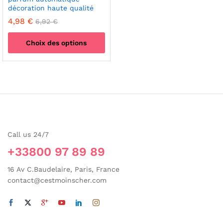
décoration haute qualité
4,98
€
6,92
€
Choix des options
Ce
produit
a
plusieurs
variations.
Les
options
Call us 24/7
peuvent
être
+33800 97 89 89
choisies
sur
16 Av C.Baudelaire, Paris, France
la
contact@cestmoinscher.com
page
du
produit