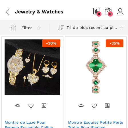
Jewelry & Watches
0
0
Tri du plus récent au plus ancien
Filter
-
30
%
-
35
%
Montre de Luxe Pour
Montre Exquise Petite Perle
Femme Ensemble Collier
Trèfle Pour Femme