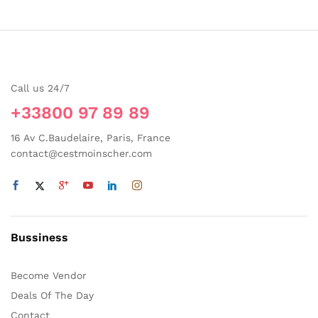
a
plusieurs
variations.
Les
options
Call us 24/7
peuvent
être
+33800 97 89 89
choisies
sur
16 Av C.Baudelaire, Paris, France
la
contact@cestmoinscher.com
page
du
produit
Bussiness
Become Vendor
Deals Of The Day
Contact