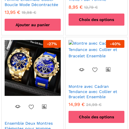
Boucle Mode Décontractée
8,95
€
13,79
€
13,95
€
19,98
€
Choix des options
Ajouter au panier
Ce
produit
a
-
27
%
-
40
%
plusieurs
variations.
Les
options
peuvent
être
choisies
Montre avec Cadran
Tendance avec Collier et
sur
Bracelet Ensemble
la
14,99
€
page
24,99
€
du
Choix des options
produit
Ensemble Deux Montres
Ce
Elégantes pour Homme