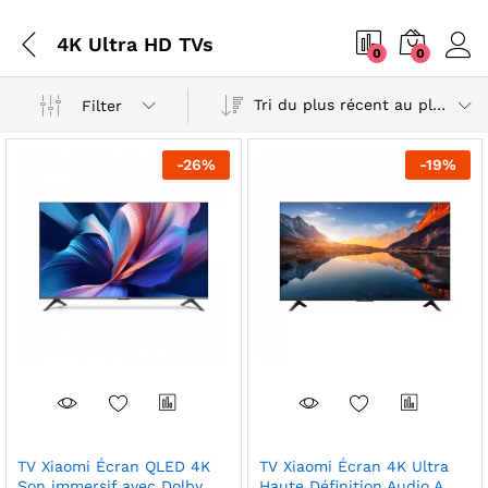
4K Ultra HD TVs
0
0
Tri du plus récent au plus ancien
Filter
-
26
%
-
19
%
TV Xiaomi Écran QLED 4K
TV Xiaomi Écran 4K Ultra
Son immersif avec Dolby
Haute Définition Audio A