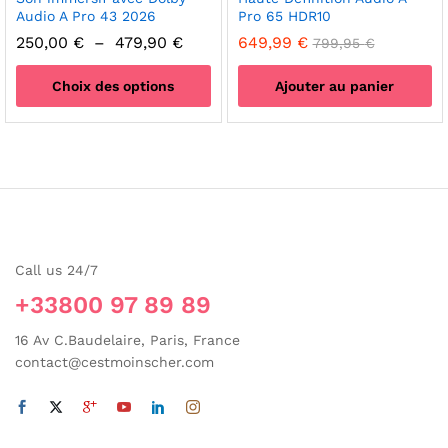
Audio A Pro 43 2026
Pro 65 HDR10
Plage
250,00
€
–
479,90
€
649,99
€
799,95
€
de
prix :
Choix des options
Ajouter au panier
250,00 €
à
Ce
479,90 €
produit
a
plusieurs
variations.
Les
options
Call us 24/7
peuvent
être
+33800 97 89 89
choisies
sur
16 Av C.Baudelaire, Paris, France
la
contact@cestmoinscher.com
page
du
produit