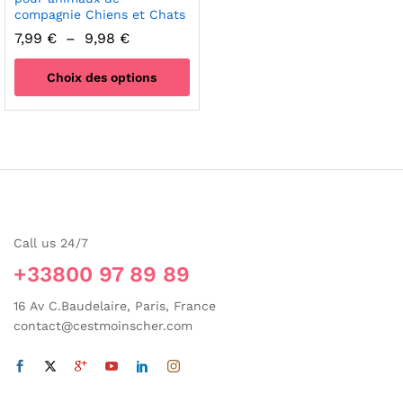
compagnie Chiens et Chats
Plage
7,99
€
–
9,98
€
de
prix :
Choix des options
7,99 €
à
Ce
9,98 €
produit
a
plusieurs
variations.
Les
options
Call us 24/7
peuvent
être
+33800 97 89 89
choisies
sur
16 Av C.Baudelaire, Paris, France
la
contact@cestmoinscher.com
page
du
produit