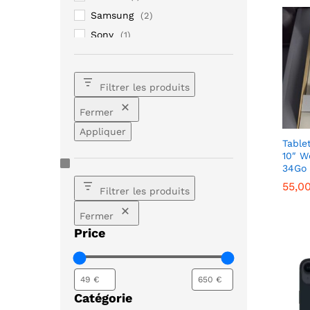
Samsung
(2)
Sony
(1)
Xiaomi
(3)
Filtrer les produits
Fermer
Appliquer
Table
10″ W
34Go 
55,0
55,0
Filtrer les produits
Fermer
Price
Catégorie