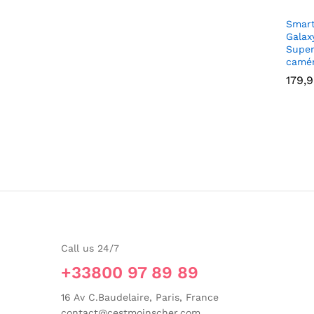
Smar
Galax
Supe
camé
179,
179,
Call us 24/7
+33800 97 89 89
16 Av C.Baudelaire, Paris, France
contact@cestmoinscher.com