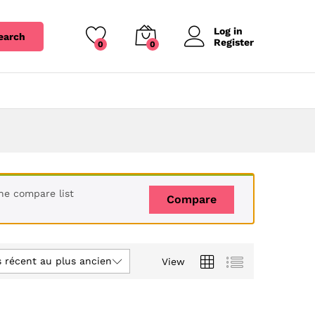
Log in
earch
Register
0
0
he compare list
Compare
s récent au plus ancien
View