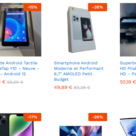
-
15
%
-
38
%
tte Android Tactile
Smartphone Android
Superb
eTap Y10 – Neuve –
Moderne et Performant
HD Plia
– Android 12
6,7″ AMOLED Petit
HD – P
Budget
0
0
€
€
50,18
50,18
€
€
65,00
65,00
€
€
49,89
49,89
€
€
80,29
80,29
€
€
-
17
%
-
26
%