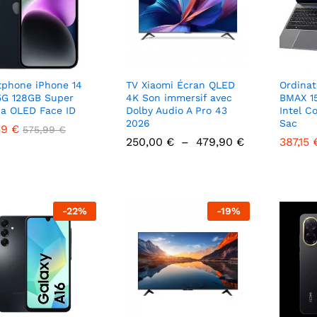
phone iPhone 14
TV Xiaomi Écran QLED
Ordinat
5G 128GB Super
4K Son immersif avec
BMAX 1
na OLED Face ID
Dolby Audio A Pro 43
Intel C
2026
Sac
59
€
575,99
€
Plage
250,00
250,00
€
€
–
479,90
479,90
€
€
387,15
387,15
de
prix :
59
€
575,99
€
250,00 €
à
479,90 €
-
22
%
-
19
%