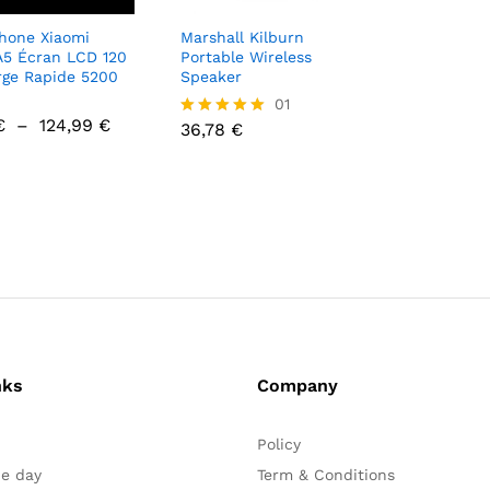
hone Xiaomi
Marshall Kilburn
A5 Écran LCD 120
Portable Wireless
rge Rapide 5200
Speaker
36,78
€
01
Plage
€
–
124,99
€
36,78
€
Note
de
5.00
prix :
sur 5
99,25 €
€
124,99
€
à
124,99 €
nks
Company
Policy
he day
Term & Conditions