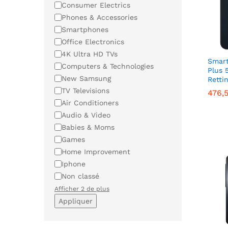
Catégorie
Consumer Electrics
Phones & Accessories
Smartphones
Office Electronics
4K Ultra HD TVs
Smart
Computers & Technologies
Plus 
New Samsung
Retti
TV Televisions
476,
Air Conditioners
Audio & Video
476,
Babies & Moms
Games
Home Improvement
Iphone
Non classé
Afficher 2 de plus
Appliquer