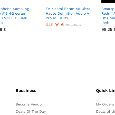
tphone Samsung
TV Xiaomi Écran 4K Ultra
Smartp
y A16 4G écran
Haute Définition Audio A
Redmi 
r AMOLED 50MP
Pro 65 HDR10
Hz Cha
ra
mAh
649,99
649,99
€
€
799,95
799,95
€
€
99
€
99,25
99
€
99,25
Bussiness
Quick Li
Become Vendor
My Orders
Deals Of The Day
Deals of t