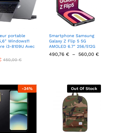
eur portable
Smartphone Samsung
5,6″ Windows11
Galaxy Z Flip 5 5G
ore i3-8109U Avec
AMOLED 6.7″ 256/512G
Plage
490,76
€
–
560,00
€
de
€
€
450,00
450,00
€
€
prix :
490,76 €
490,76
€
560,00
€
à
560,00 €
-
34
%
Out Of Stock