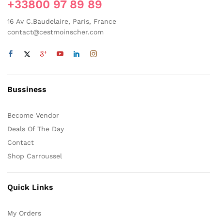
choisies
+33800 97 89 89
choisies
sur
sur
16 Av C.Baudelaire, Paris, France
la
la
contact@cestmoinscher.com
page
page
du
du
produit
produit
Bussiness
Become Vendor
Deals Of The Day
Contact
Shop Carroussel
Quick Links
My Orders