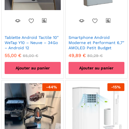
Tablette Android Tactile 10″
Smartphone Android
WeTap Y10 – Neuve – 34Go
Moderne et Performant 6,7″
– Android 12
AMOLED Petit Budget
55,00
€
49,89
€
65,00
€
80,29
€
Ajouter au panier
Ajouter au panier
-
44
%
-
15
%