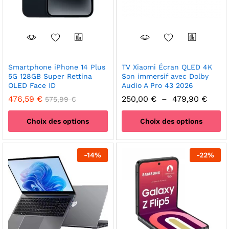
Smartphone iPhone 14 Plus
TV Xiaomi Écran QLED 4K
5G 128GB Super Rettina
Son immersif avec Dolby
OLED Face ID
Audio A Pro 43 2026
Plage
476,59
€
250,00
€
–
479,90
€
575,99
€
de
prix :
Choix des options
Choix des options
250,0
à
Ce
Ce
479,9
produit
produit
-
14
%
-
22
%
a
a
plusieurs
plusieurs
variations.
variations.
Les
Les
options
options
peuvent
peuvent
être
être