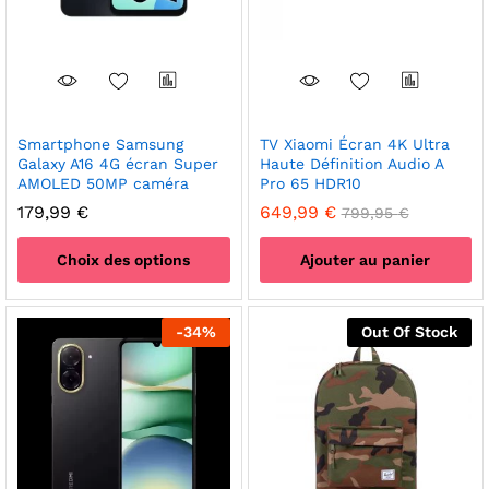
choisies
sur
la
page
du
produit
Smartphone Samsung
TV Xiaomi Écran 4K Ultra
Galaxy A16 4G écran Super
Haute Définition Audio A
AMOLED 50MP caméra
Pro 65 HDR10
179,99
€
649,99
€
799,95
€
Choix des options
Ajouter au panier
Ce
produit
-
34
%
Out Of Stock
a
plusieurs
variations.
Les
options
peuvent
être