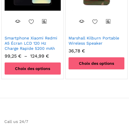
choisies
sur
la
page
du
produit
Smartphone Xiaomi Redmi
Marshall Kilburn Portable
A5 Écran LCD 120 Hz
Wireless Speaker
Charge Rapide 5200 mAh
36,78
€
Plage
99,25
€
–
124,99
€
de
Choix des options
prix :
Choix des options
99,25 €
Ce
à
Ce
124,99 €
produit
produit
a
a
plusieurs
plusieurs
variations.
variations.
Les
Les
options
options
peuvent
Call us 24/7
peuvent
être
être