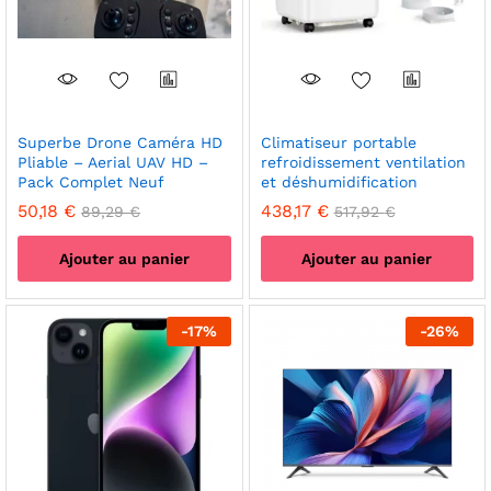
Superbe Drone Caméra HD
Climatiseur portable
Pliable – Aerial UAV HD –
refroidissement ventilation
Pack Complet Neuf
et déshumidification
50,18
€
438,17
€
89,29
€
517,92
€
Ajouter au panier
Ajouter au panier
-
17
%
-
26
%