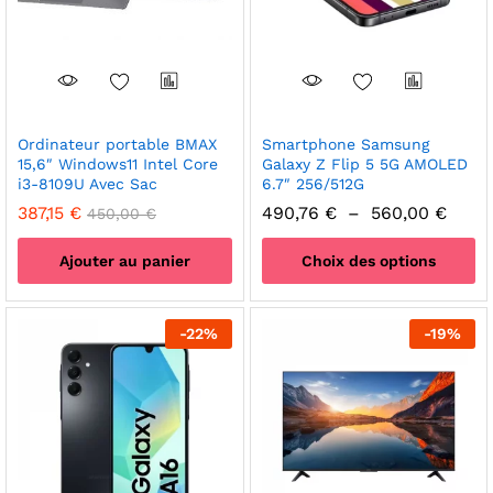
choisies
choisies
sur
sur
la
la
page
page
du
du
produit
produit
Ordinateur portable BMAX
Smartphone Samsung
15,6″ Windows11 Intel Core
Galaxy Z Flip 5 5G AMOLED
i3-8109U Avec Sac
6.7″ 256/512G
Plage
387,15
€
490,76
€
–
560,00
€
450,00
€
de
prix :
Ajouter au panier
Choix des options
490,7
à
Ce
560,0
produit
-
22
%
-
19
%
a
plusieurs
variations.
Les
options
peuvent
être