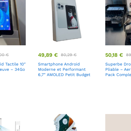
49,89
€
50,18
€
,00
€
80,29
€
8
id Tactile 10″
Smartphone Android
Superbe Dr
Neuve – 34Go
Moderne et Performant
Pliable – Ae
6,7″ AMOLED Petit Budget
Pack Comple