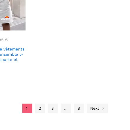
95
€
e vêtements
ensemble t-
courte et
1
2
3
…
8
Next