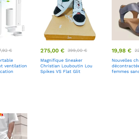
275,00
€
19,98
€
7,92
€
399,00
€
2
rtable
Magnifique Sneaker
Nouvelles c
t ventilation
Christian Louboutin Lou
décontracté
ication
Spikes VS Flat Glit
femmes sand