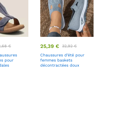
25,39
€
2,68
€
32,92
€
haussures
Chaussures d’été pour
es pour
femmes baskets
ales
décontractées doux