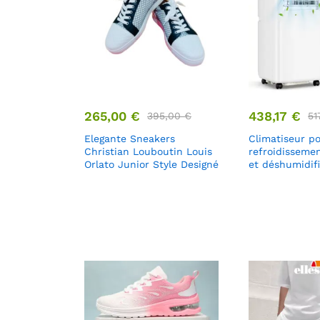
265,00
€
438,17
€
395,00
€
51
Elegante Sneakers
Climatiseur po
Christian Louboutin Louis
refroidissemen
Orlato Junior Style Designé
et déshumidif