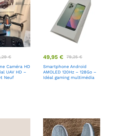
49,95
€
9,29
€
79,25
€
one Caméra HD
Smartphone Android
rial UAV HD –
AMOLED 120Hz – 128Go –
t Neuf
Idéal gaming multimédia