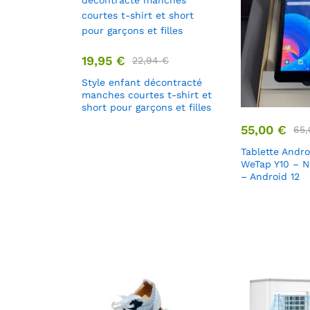
19,95
€
22,94
€
Style enfant décontracté
manches courtes t-shirt et
short pour garçons et filles
55,00
€
65
Tablette Andro
WeTap Y10 – 
– Android 12