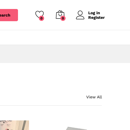
Log in
earch
Register
0
0
View All