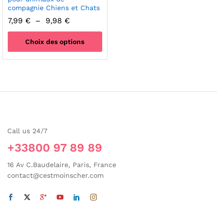
compagnie Chiens et Chats
Plage
7,99
€
–
9,98
€
de
prix :
Choix des options
7,99 €
à
Ce
9,98 €
produit
a
plusieurs
variations.
Les
options
Call us 24/7
peuvent
être
+33800 97 89 89
choisies
sur
16 Av C.Baudelaire, Paris, France
la
contact@cestmoinscher.com
page
du
produit