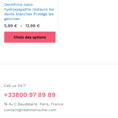
Dentifrice nano
hydroxyapatite restaure les
dents blanches Protège les
gencives
Plage
5,99
€
–
12,98
€
de
prix :
Choix des options
5,99 €
à
Ce
12,98 €
produit
a
plusieurs
variations.
Les
options
Call us 24/7
peuvent
être
+33800 97 89 89
choisies
sur
16 Av C.Baudelaire, Paris, France
la
contact@cestmoinscher.com
page