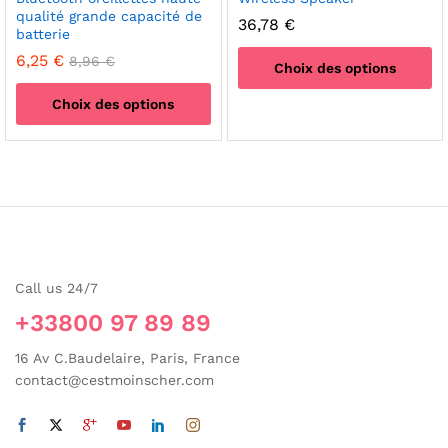
qualité grande capacité de
36,78
€
batterie
6,25
€
8,96
€
Choix des options
Ce
Choix des options
produit
Ce
a
produit
plusieurs
a
variations.
plusieurs
Les
variations.
options
Les
peuvent
options
être
Call us 24/7
peuvent
choisies
être
+33800 97 89 89
sur
choisies
la
sur
16 Av C.Baudelaire, Paris, France
page
la
contact@cestmoinscher.com
du
page
produit
du
produit