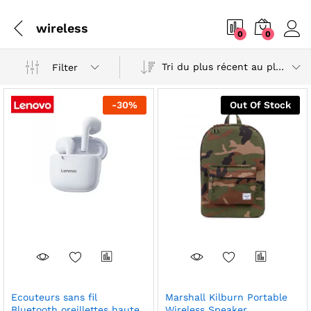
wireless
0
0
Tri du plus récent au plus ancien
Filter
-
30
%
Out Of Stock
Ecouteurs sans fil
Marshall Kilburn Portable
Bluetooth oreillettes haute
Wireless Speaker