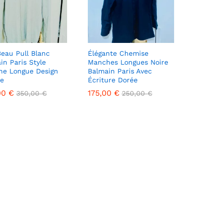
Beau Pull Blanc
Élégante Chemise
in Paris Style
Manches Longues Noire
e Longue Design
Balmain Paris Avec
e
Écriture Dorée
00
00
€
€
175,00
175,00
€
€
350,00
350,00
€
€
250,00
250,00
€
€