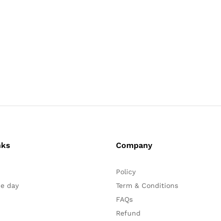
nks
Company
Policy
he day
Term & Conditions
FAQs
Refund