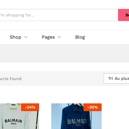
S
Shop
Pages
Blog
Tri du plu
ucts found
-
34
%
-
30
%