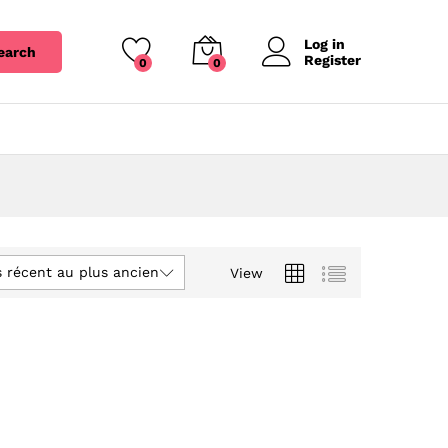
Log in
earch
Register
0
0
s récent au plus ancien
View