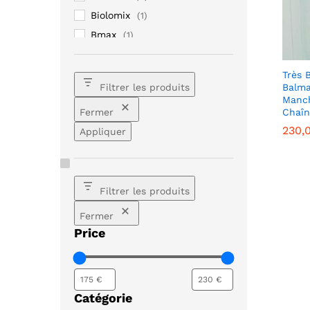
Biolomix
(1)
Bmax
(1)
Christian Louboutin
(33)
Ellesse
(1)
Très 
Balma
Filtrer les produits
Fendi
(1)
Manch
Chaîn
Fermer
Galaxy
(1)
230,
230,
Appliquer
iPhone
(1)
Lenovo
(1)
Loewe
(1)
Moncler
(1)
Filtrer les produits
Mujer
(1)
Fermer
Prada
(1)
Price
Samsung
(2)
Sony
(1)
Xiaomi
(3)
Catégorie