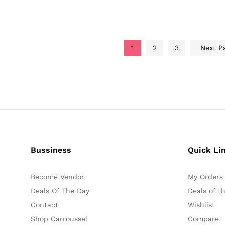
1
2
3
Next P
Bussiness
Quick Li
Become Vendor
My Orders
Deals Of The Day
Deals of t
Contact
Wishlist
Shop Carroussel
Compare