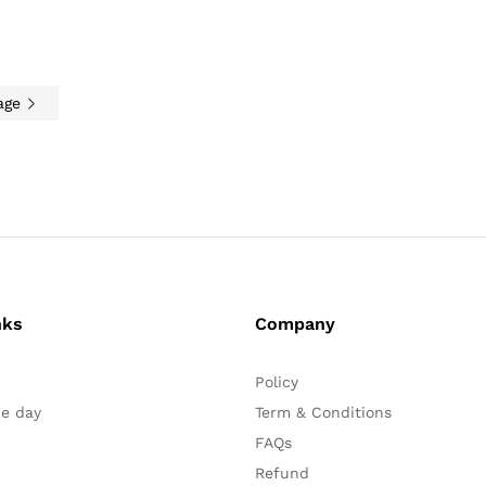
age
nks
Company
Policy
he day
Term & Conditions
FAQs
Refund