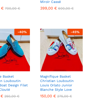
Miroir Cassé
0
0
€
€
399,00
399,00
€
€
700,00
700,00
€
€
600,00
600,00
€
€
-
40
%
-
45
%
e Basket
Magnifique Basket
an Louboutin
Christian Louboutin
Boat Design Filet
Louis Orlato Junior
Clouté
Blanche Style Love
9
9
€
€
150,00
150,00
€
€
250,00
250,00
€
€
275,00
275,00
€
€