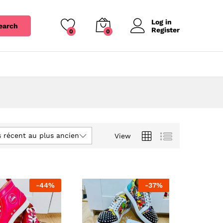
Log in
earch
Register
0
0
s récent au plus ancien
View
-
44
%
-
37
%