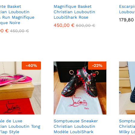
nte Basket
Magnifique Basket
Escarpi
tian Louboutin
Christian Louboutin
Loubout
a Run Magnifique
LoubiShark Rose
179,8
179,8
ique Noire
450,00
450,00
€
€
600,00
600,00
€
€
00
00
€
€
450,00
450,00
€
€
-
40
%
-
22
%
le de Luxe
Somptueuse Sneaker
Somptu
tian Louboutin Tong
Christian Louboutin
Christi
Flap Style
Modèle LoubiShark
Milky L