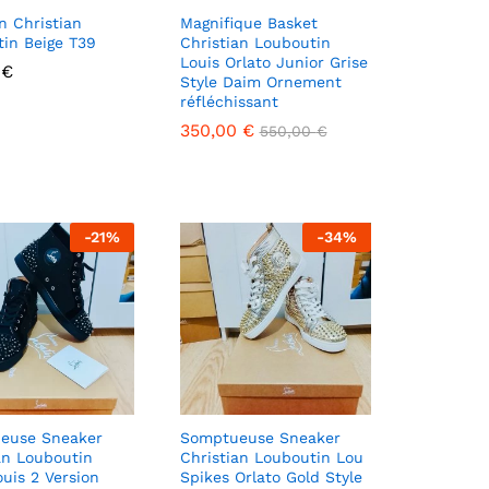
n Christian
Magnifique Basket
in Beige T39
Christian Louboutin
Louis Orlato Junior Grise
0
0
€
€
Style Daim Ornement
réfléchissant
350,00
350,00
€
€
550,00
550,00
€
€
-
21
%
-
34
%
euse Sneaker
Somptueuse Sneaker
an Louboutin
Christian Louboutin Lou
ouis 2 Version
Spikes Orlato Gold Style