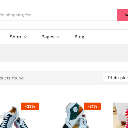
S
Shop
Pages
Blog
Tri du plu
ducts found
-
33
%
-
31
%