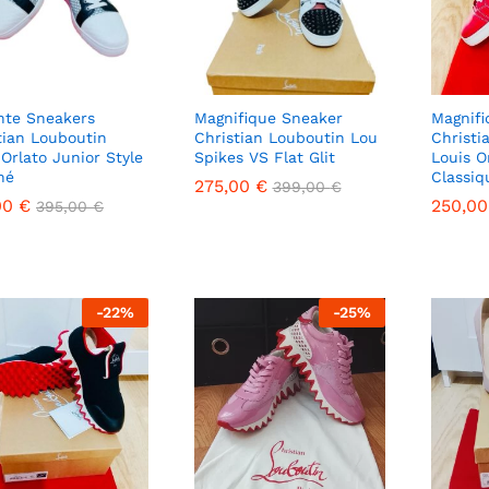
nte Sneakers
Magnifique Sneaker
Magnifi
tian Louboutin
Christian Louboutin Lou
Christi
 Orlato Junior Style
Spikes VS Flat Glit
Louis O
né
Classiq
275,00
€
399,00
€
00
€
250,0
250,0
395,00
€
275,00
€
399,00
€
00
€
395,00
€
-
22
%
-
25
%