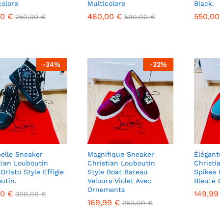
colore
Multicolore
Black.
00
00
€
€
460,00
460,00
€
€
550,0
550,0
250,00
250,00
€
€
590,00
590,00
€
€
-
34
%
-
32
%
belle Sneaker
Magnifique Sneaker
Élégant
tian Louboutin
Christian Louboutin
Christi
Orlato Style Effigie
Style Boat Bateau
Spikes 
utin.
Velours Violet Avec
Bleuté 
Ornements
00
00
€
€
149,9
149,9
300,00
300,00
€
€
169,99
169,99
€
€
250,00
250,00
€
€