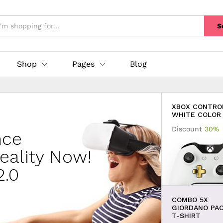
S
Shop
Pages
Blog
XBOX CONTRO
LIVEBYCARE
WHITE COLOR
Discount
30%
nce
Combo
Reality Now!
st
5x Pillows
2.0
Color
COMBO 5X
Discount
GIORDANO PA
20% OFF
T-SHIRT