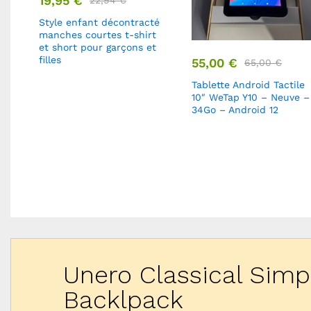
19,95
€
22,94
€
Style enfant décontracté
manches courtes t-shirt
et short pour garçons et
filles
55,00
€
65,00
€
Tablette Android Tactile
s
10″ WeTap Y10 – Neuve –
he
34Go – Android 12
Unero Classical Simp
Backlpack