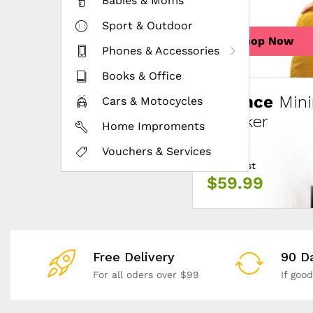
Babies & Moms
Sport & Outdoor
Shop Now
Shop Now
Phones & Accessories
Books & Office
Fluence
Mini
Cars & Motocycles
Speaker
Home Improments
Vouchers & Services
Price Just
$59.99
Free Delivery
90 D
For all oders over $99
If goo