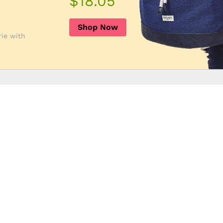
$18.05
Shop Now
rie with
TV Televisions
Air Conditioner
Washing Mac