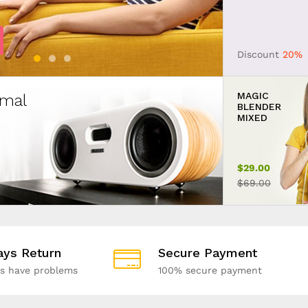
Shop Now
Discount
20%
MAGIC
mal
BLENDER
MIXED
$29.00
$69.00
ays Return
Secure Payment
ds have problems
100% secure payment