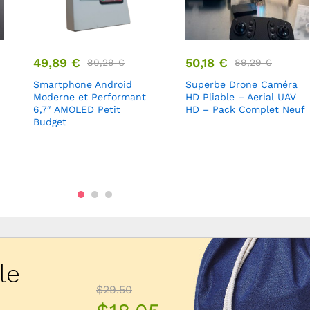
49,89
€
50,18
€
80,29
€
89,29
€
Smartphone Android
Superbe Drone Caméra
Moderne et Performant
HD Pliable – Aerial UAV
6,7″ AMOLED Petit
HD – Pack Complet Neuf
Budget
le
$29.50