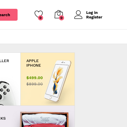
Log in
earch
Register
0
0
LLER
APPLE
$499.00
$899.00
CKS