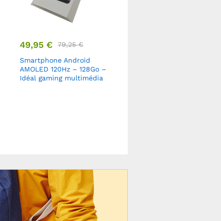
49,95
€
265,00
€
79,25
€
395,00
€
Smartphone Android
Elegante Sneakers
AMOLED 120Hz – 128Go –
Christian Louboutin
Idéal gaming multimédia
Louis Orlato Junior Style
Designé