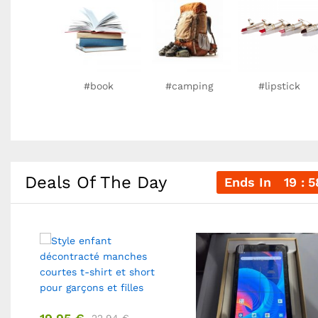
#book
#camping
#lipstick
Deals Of The Day
Ends In
19
5