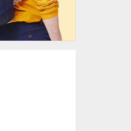
hine
Refrigerator
Microwave
Recommended For You
Tablette Android
Tactile 10" WeTap Y10
– Neuve – 34Go –
Android 12
55,00
€
65,00
€
Smartphone Android