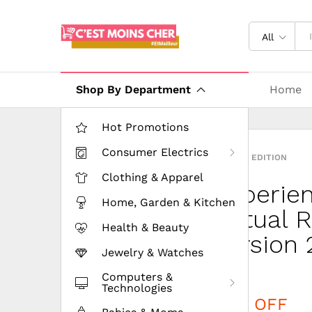
All
Shop By Department
Home
Hot Promotions
Consumer Electrics
LIMITED EDITION
DISCOUNT
Clothing & Apparel
Experie
Wooden
Home, Garden & Kitchen
Virtual 
Minimali
Health & Beauty
Version 
Chair
Jewelry & Watches
Computers &
Discount
Price just
Technologies
40% OFF
$49.99