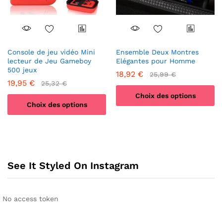
sur
page
la
du
page
produit
du
produit
Console de jeu vidéo Mini
Ensemble Deux Montres
lecteur de Jeu Gameboy
Elégantes pour Homme
500 jeux
18,92
€
25,99
€
19,95
€
25,32
€
Choix des options
Choix des options
Ce
Ce
produit
produit
a
a
plusieurs
plusieurs
variations.
See It Styled On Instagram
variations.
Les
Les
options
options
peuvent
peuvent
être
No access token
être
choisies
choisies
sur