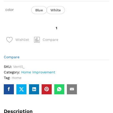
color
Blue
White
quantité
de
Ventilateur
Compare
Wishlist
Electrique
Refroidissant
Mini
Compare
Climatiseur
Silencieux
SKU:
Ventil_
6
Category:
Home Improvement
Vitesses
Tag:
Home
Description