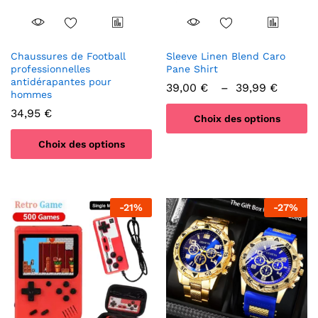
la
page
du
produit
Chaussures de Football
Sleeve Linen Blend Caro
professionnelles
Pane Shirt
antidérapantes pour
Plage
39,00
€
–
39,99
€
hommes
de
prix :
34,95
€
Choix des options
39,00
à
Ce
39,99
Choix des options
produit
Ce
a
produit
plusieurs
a
variations.
-
21
%
-
27
%
plusieurs
Les
variations.
options
Les
peuvent
options
être
peuvent
choisies
être
sur
choisies
la