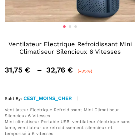
Ventilateur Electrique Refroidissant Mini
Climatiseur Silencieux 6 Vitesses
Plage
31,75
€
–
32,76
€
(-35%)
de
prix :
31,75 €
CEST_MOINS_CHER
à
Sold By:
32,76 €
Ventilateur Electrique Refroidissant Mini Climatiseur
Silencieux 6 Vitesses
Mini climatiseur Portable USB, ventilateur électrique sans
lame, ventilateur de refroidissement silencieux et
temporisé à 6 vitesses