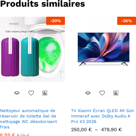
Produits similaires
sur
la
la
page
page
du
-
20
%
-
26
%
du
produit
produit
Nettoyeur automatique de
TV Xiaomi Écran QLED 4K Son
réservoir de toilette Gel de
immersif avec Dolby Audio A
nettoyage WC désodorisant
Pro 43 2026
frais
Plage
250,00
€
–
479,90
€
de
6,99
€
8,75
€