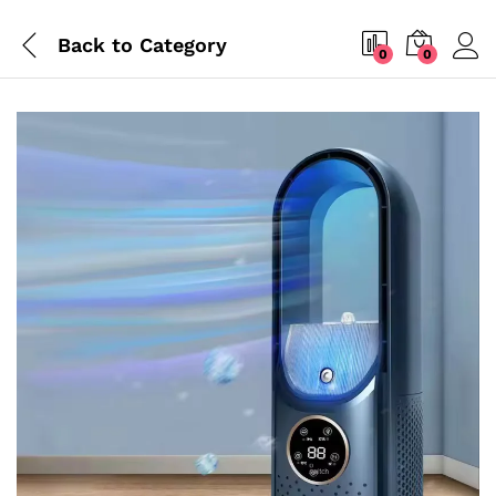
Back to
Category
0
0