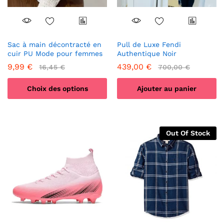
Sac à main décontracté en
Pull de Luxe Fendi
cuir PU Mode pour femmes
Authentique Noir
9,99
€
439,00
€
16,45
€
700,00
€
Choix des options
Ajouter au panier
Ce
produit
a
Out Of Stock
plusieurs
variations.
Les
options
peuvent
être
choisies
sur