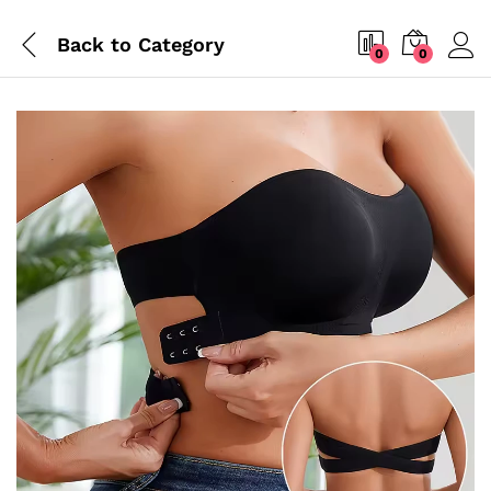
Back to
Category
0
0