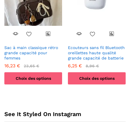
être
choisies
sur
la
page
du
produit
Sac à main classique rétro
Ecouteurs sans fil Bluetooth
grande capacité pour
oreillettes haute qualité
femmes
grande capacité de batterie
16,23
€
6,25
€
23,65
€
8,96
€
Choix des options
Choix des options
Ce
Ce
produit
produit
a
a
plusieurs
plusieurs
See It Styled On Instagram
variations.
variations.
Les
Les
options
options