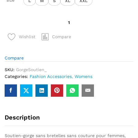
size
L
M
S
XL
XXL
quantité
de
Soutien-
Compare
Wishlist
gorge
sans
bretelles
Compare
sans
couture
SKU:
GorgeSoutien_
rembourré
Categories:
Fashion Accessories
,
Womens
push
up
Sexy
Description
Soutien-gorge sans bretelles sans couture pour femmes,