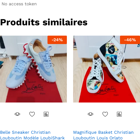
peuvent
peuvent
No access token
être
être
choisies
choisies
Produits similaires
sur
sur
la
la
page
page
-
24
%
-
46
%
du
du
produit
produit
Belle Sneaker Christian
Magnifique Basket Christian
Louboutin Modèle LoubiShark
Louboutin Louis Orlato