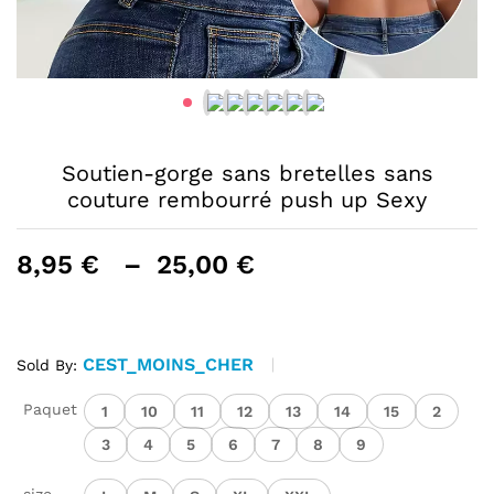
Soutien-gorge sans bretelles sans
couture rembourré push up Sexy
Plage
8,95
€
–
25,00
€
de
prix :
8,95 €
CEST_MOINS_CHER
à
Sold By:
25,00 €
Paquet
1
10
11
12
13
14
15
2
3
4
5
6
7
8
9