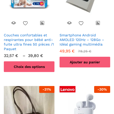
choisies
sur
sur
la
la
page
page
du
du
produit
produit
Couches confortables et
Smartphone Android
respirantes pour bébé anti-
AMOLED 120Hz – 128Go –
fuite ultra fines 50 pièces /1
Idéal gaming multimédia
Paquet
49,95
€
79,25
€
Plage
32,57
€
–
39,80
€
de
Ajouter au panier
prix :
Choix des options
32,57 €
à
Ce
39,80 €
produit
a
-
31
%
-
30
%
plusieurs
variations.
Les
options
peuvent