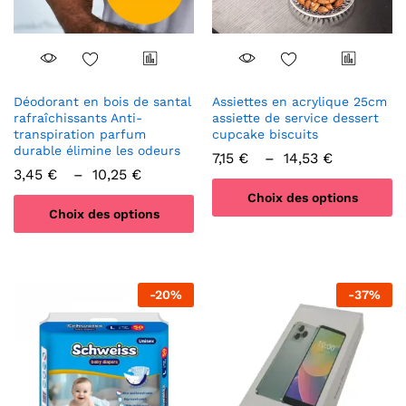
Déodorant en bois de santal
Assiettes en acrylique 25cm
rafraîchissants Anti-
assiette de service dessert
transpiration parfum
cupcake biscuits
durable élimine les odeurs
Plage
7,15
€
–
14,53
€
de
Plage
3,45
€
–
10,25
€
prix :
de
Choix des options
7,15 €
prix :
Choix des options
à
3,45 €
Ce
14,53 €
à
Ce
10,25 €
produit
produit
a
a
plusieurs
-
20
%
-
37
%
plusieurs
variations.
variations.
Les
Les
options
options
peuvent
peuvent
être
être
choisies