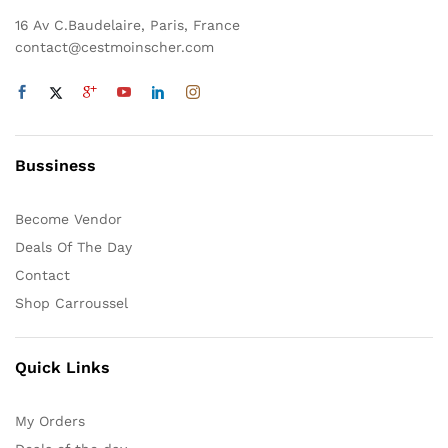
choisies
sur
16 Av C.Baudelaire, Paris, France
la
contact@cestmoinscher.com
page
du
produit
Bussiness
Become Vendor
Deals Of The Day
Contact
Shop Carroussel
Quick Links
My Orders