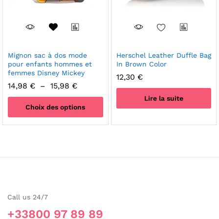
sur
sur
la
la
page
page
du
du
produit
produit
Mignon sac à dos mode
Herschel Leather Duffle Bag
pour enfants hommes et
In Brown Color
femmes Disney Mickey
12,30
€
Plage
14,98
€
–
15,98
€
de
Lire la suite
prix :
Choix des options
14,98 €
à
Ce
15,98 €
produit
a
plusieurs
variations.
Les
options
Call us 24/7
peuvent
être
+33800 97 89 89