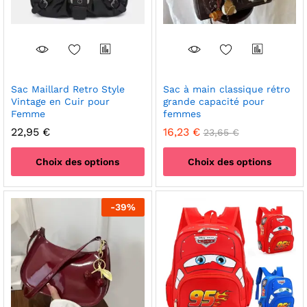
Sac Maillard Retro Style
Sac à main classique rétro
Vintage en Cuir pour
grande capacité pour
Femme
femmes
22,95
€
16,23
€
23,65
€
Choix des options
Choix des options
Ce
Ce
produit
produit
-
39
%
a
a
plusieurs
plusieurs
variations.
variations.
Les
Les
options
options
peuvent
peuvent
être
être