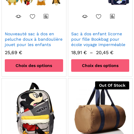
sur
sur
la
la
page
page
du
du
produit
produit
Nouveauté sac à dos en
Sac à dos enfant licorne
peluche doux à bandoulière
pour fille Bookbag pour
jouet pour les enfants
école voyage imperméable
Plage
25,69
€
18,91
€
–
20,45
€
de
prix :
Choix des options
Choix des options
18,91 €
à
Ce
Ce
20,45 €
produit
produit
Out Of Stock
a
a
plusieurs
plusieurs
variations.
variations.
Les
Les
options
options
peuvent
peuvent
être
être
choisies
choisies