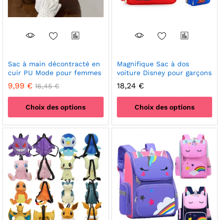
choisies
choisies
sur
sur
la
la
page
page
du
du
produit
produit
Sac à main décontracté en
Magnifique Sac à dos
cuir PU Mode pour femmes
voiture Disney pour garçons
9,99
€
18,24
€
16,45
€
Choix des options
Choix des options
Ce
Ce
produit
produit
a
a
plusieurs
plusieurs
variations.
variations.
Les
Les
options
options
peuvent
peuvent
être
être
choisies
choisies