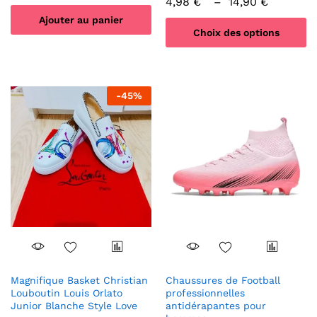
Plage
4,98
€
–
14,90
€
de
Ajouter au panier
prix :
Choix des options
4,98 €
à
Ce
14,90 €
produit
a
-
45
%
plusieurs
variations.
Les
options
peuvent
être
choisies
sur
la
page
du
produit
Magnifique Basket Christian
Chaussures de Football
Louboutin Louis Orlato
professionnelles
Junior Blanche Style Love
antidérapantes pour