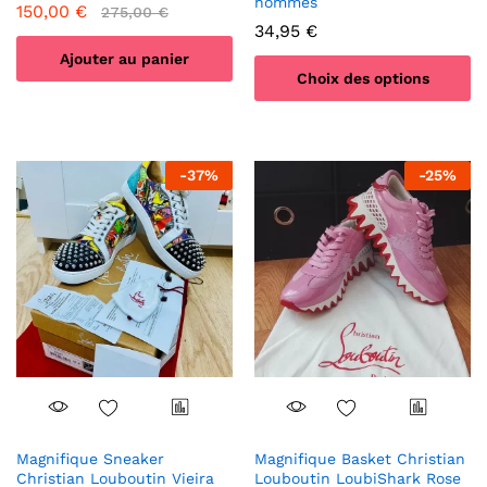
hommes
150,00
€
275,00
€
34,95
€
Ajouter au panier
Choix des options
Ce
produit
a
-
37
%
-
25
%
plusieurs
variations.
Les
options
peuvent
être
choisies
sur
la
page
du
produit
Magnifique Sneaker
Magnifique Basket Christian
Christian Louboutin Vieira
Louboutin LoubiShark Rose