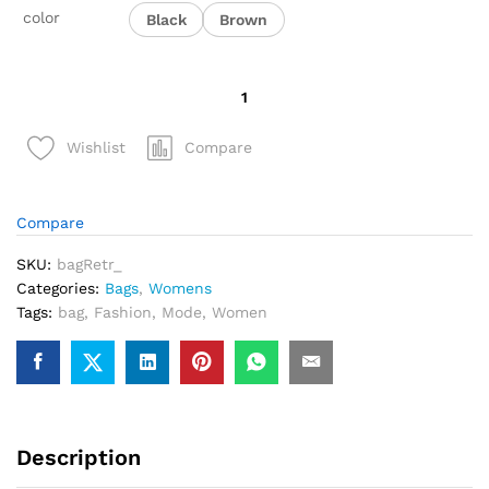
color
Black
Brown
quantité
de
Sac
Compare
Wishlist
à
main
classique
Compare
rétro
grande
SKU:
bagRetr_
capacité
Categories:
Bags
,
Womens
pour
Tags:
bag
,
Fashion
,
Mode
,
Women
femmes
Description