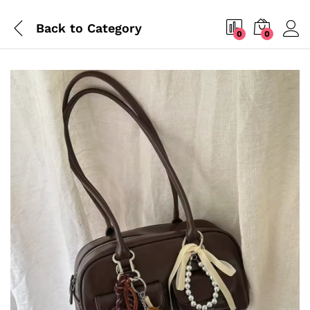
Back to
Category
0
0