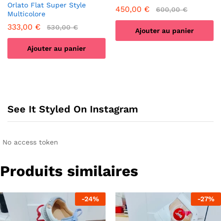
Orlato Flat Super Style
450,00
€
600,00
€
Multicolore
333,00
€
530,00
€
Ajouter au panier
Ajouter au panier
See It Styled On Instagram
No access token
Produits similaires
-
24
%
-
27
%