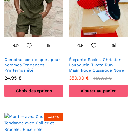
options
peuvent
être
choisies
sur
la
page
du
produit
Combinaison de sport pour
Élégante Basket Christian
hommes Tendances
Louboutin Tiketa Run
Printemps été
Magnifique Classique Noire
24,95
€
350,00
€
450,00
€
Choix des options
Ajouter au panier
Ce
produit
a
-
40
%
plusieurs
variations.