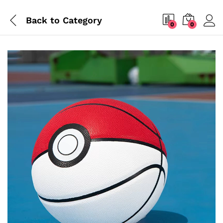
Back to
Category
0
0