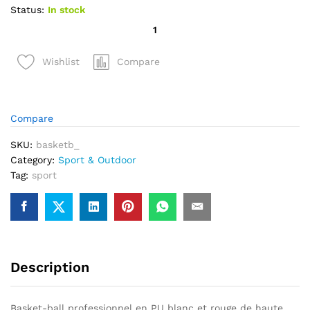
Status:
In stock
quantité
de
Balle
Compare
Wishlist
Basket-
ball
professionnel
blanc
Compare
et
SKU:
basketb_
rouge
Category:
Sport & Outdoor
de
Tag:
sport
haute
qualité
Description
Basket-ball professionnel en PU blanc et rouge de haute