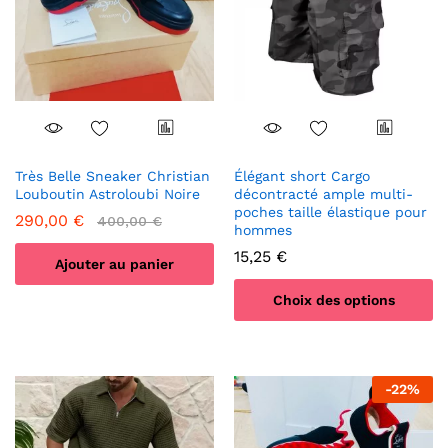
Très Belle Sneaker Christian
Élégant short Cargo
Louboutin Astroloubi Noire
décontracté ample multi-
poches taille élastique pour
290,00
€
400,00
€
hommes
15,25
€
Ajouter au panier
Choix des options
Ce
produit
a
-
22
%
plusieurs
variations.
Les