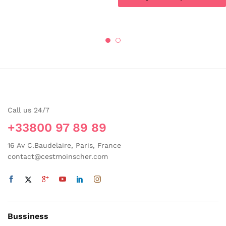
Ce
produit
a
plusieurs
variations.
Les
options
peuvent
être
choisies
Call us 24/7
sur
+33800 97 89 89
la
page
16 Av C.Baudelaire, Paris, France
du
contact@cestmoinscher.com
produit
Bussiness