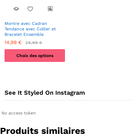
Les
options
peuvent
être
Montre avec Cadran
choisies
Tendance avec Collier et
sur
Bracelet Ensemble
la
14,99
€
24,99
€
page
du
Choix des options
produit
Ce
produit
a
plusieurs
See It Styled On Instagram
variations.
Les
options
peuvent
No access token
être
choisies
Produits similaires
sur