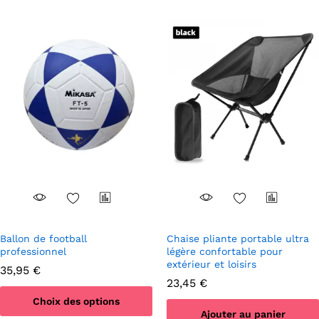
la
page
du
produit
Ballon de football
Chaise pliante portable ultra
professionnel
légère confortable pour
extérieur et loisirs
35,95
€
23,45
€
Choix des options
Ajouter au panier