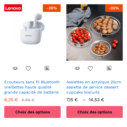
-
30
%
-
20
%
Ecouteurs sans fil Bluetooth
Assiettes en acrylique 25cm
oreillettes haute qualité
assiette de service dessert
grande capacité de batterie
cupcake biscuits
Plage
6,25
€
7,15
€
–
14,53
€
8,96
€
de
prix :
Choix des options
Choix des options
7,15 €
à
Ce
Ce
14,53 €
produit
produit