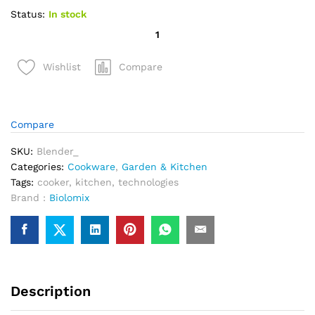
Status:
In stock
quantité
de
Blender
Compare
Wishlist
Mélangeur
Mixeur
Professionnel
BioloMix
Compare
1,5L
SKU:
Blender_
Categories:
Cookware
,
Garden & Kitchen
Tags:
cooker
,
kitchen
,
technologies
Brand :
Biolomix
Description