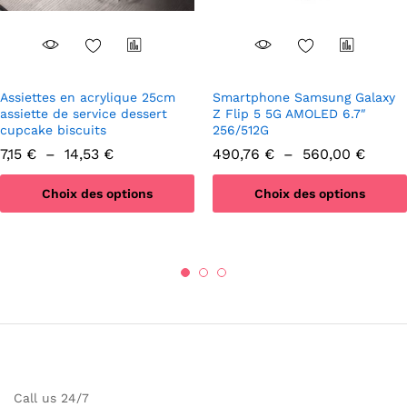
Assiettes en acrylique 25cm
Smartphone Samsung Galaxy
assiette de service dessert
Z Flip 5 5G AMOLED 6.7″
cupcake biscuits
256/512G
Plage
Plage
7,15
€
–
14,53
€
490,76
€
–
560,00
€
de
de
prix :
prix :
Choix des options
Choix des options
7,15 €
490,7
à
à
Ce
Ce
14,53 €
560,0
produit
produit
a
a
plusieurs
plusieurs
variations.
variations.
Les
Les
options
options
peuvent
peuvent
être
être
Call us 24/7
choisies
choisies