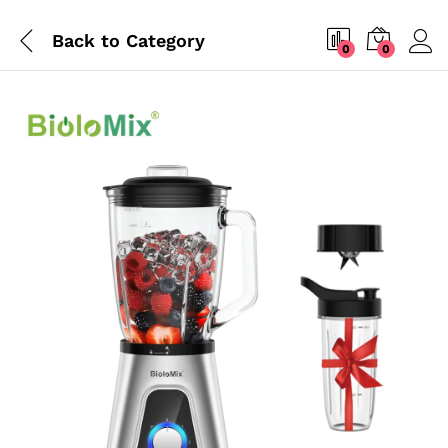
Back to
Category
0
0