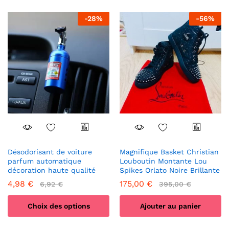
a
a
-
28
%
-
56
%
plusieurs
plusieurs
variations.
variations.
Les
Les
options
options
peuvent
peuvent
être
être
choisies
choisies
sur
sur
la
la
page
page
du
du
produit
produit
Désodorisant de voiture
Magnifique Basket Christian
parfum automatique
Louboutin Montante Lou
décoration haute qualité
Spikes Orlato Noire Brillante
4,98
€
175,00
€
6,92
€
395,00
€
Choix des options
Ajouter au panier
Ce