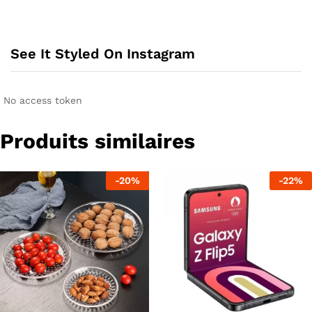
produit
a
plusieurs
See It Styled On Instagram
variations.
Les
options
peuvent
No access token
être
choisies
Produits similaires
sur
la
page
-
20
%
-
22
%
du
produit