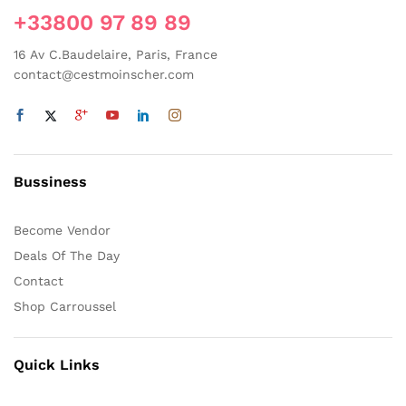
sur
sur
+33800 97 89 89
la
la
page
16 Av C.Baudelaire, Paris, France
page
du
contact@cestmoinscher.com
du
produit
produit
Bussiness
Become Vendor
Deals Of The Day
Contact
Shop Carroussel
Quick Links