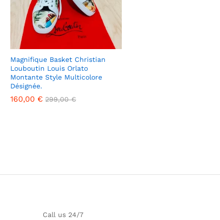
Magnifique Basket Christian
Louboutin Louis Orlato
Montante Style Multicolore
Désignée.
160,00
160,00
€
€
299,00
299,00
€
€
Call us 24/7