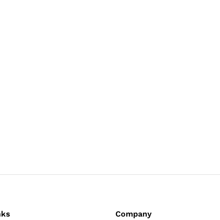
nks
Company