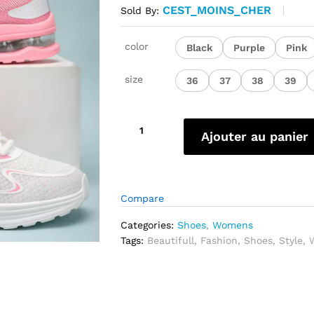
CEST_MOINS_CHER
Sold By:
color
Black
Purple
Pink
size
36
37
38
39
quantité
Ajouter au panier
de
Chaussures
de
marche
Compare
en
maille
Categories:
Shoes
,
Womens
à
Tags:
Beautifull
,
Fashion
,
Shoes
,
Style
,
coussin
d'air
respirantes
sport