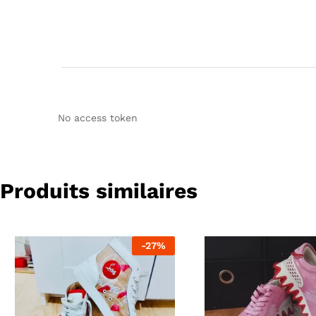
No access token
Produits similaires
-
27
%