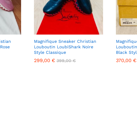
stian
Magnifique Sneaker Christian
Magnifiqu
 Rose
Louboutin LoubiShark Noire
Louboutin
Style Classique
Black Sty
299,00
299,00
€
€
370,00
370,00
€
€
399,00
399,00
€
€