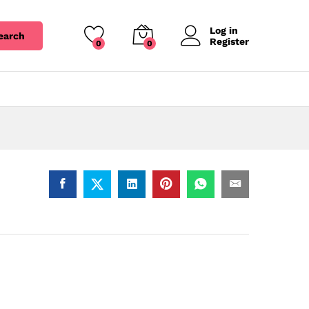
Log in
earch
Register
0
0