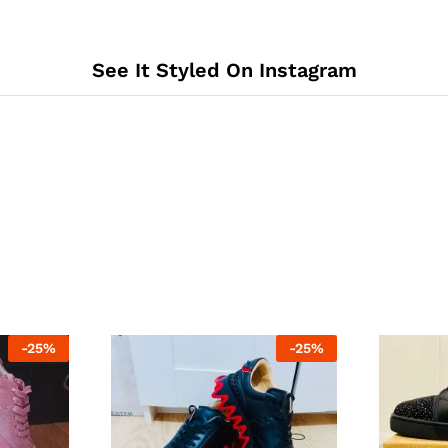
See It Styled On Instagram
-
25
%
-
25
%