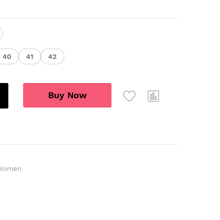
40
41
42
Buy Now
Women