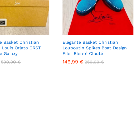
e Basket Christian
Élégante Basket Christian
 Louis Orlato CRST
Louboutin Spikes Boat Design
le Galaxy
Filet Bleuté Clouté
149,99
149,99
€
€
500,00
500,00
€
€
250,00
250,00
€
€