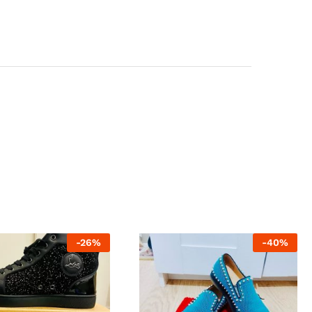
-
26
%
-
40
%