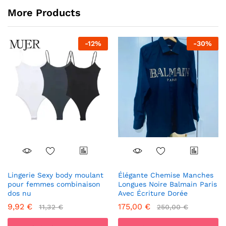
More Products
-
12
%
-
30
%
Lingerie Sexy body moulant
Élégante Chemise Manches
pour femmes combinaison
Longues Noire Balmain Paris
dos nu
Avec Écriture Dorée
9,92
€
175,00
€
11,32
€
250,00
€