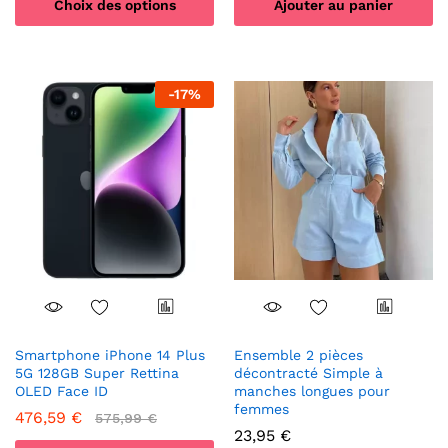
Choix des options
Ajouter au panier
Ce
produit
a
-
17
%
plusieurs
variations.
Les
options
peuvent
être
choisies
sur
la
page
du
produit
Smartphone iPhone 14 Plus
Ensemble 2 pièces
5G 128GB Super Rettina
décontracté Simple à
OLED Face ID
manches longues pour
femmes
476,59
€
575,99
€
23,95
€