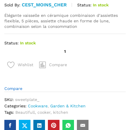
CEST_MOINS_CHER
Status:
In stock
Sold By:
Élégante vaisselle en céramique combinaison d’assiettes
flexible, 5 pièces, assiette chaude en forme de lune,
combinaison selon la consommation
Status:
In stock
quantité
de
Élégante
Compare
Wishlist
vaisselle
en
céramique
combinaison
Compare
d'assiettes
SKU:
sweetplate_
flexible
Categories:
Cookware
,
Garden & Kitchen
5
Tags:
Beautifull
,
cooker
,
kitchen
pièces