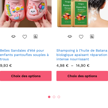
Belles Sandales d’été pour
Shampoing à l’huile de Batana
enfants pantoufles souples à
biologique apaisant réparation
trous
intense nourrissant
Plage
9,93
€
4,98
€
–
14,90
€
de
prix :
Choix des options
Choix des options
4,98 €
à
Ce
Ce
14,90 €
produit
produit
a
a
plusieurs
plusieurs
variations.
variations.