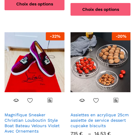
Choix des options
Choix des options
Ce
Ce
produit
produit
a
a
plusieurs
-
32
%
-
20
%
plusieurs
variations.
variations.
Les
Les
options
options
peuvent
peuvent
être
être
choisies
choisies
sur
sur
la
la
page
page
du
du
produit
produit
Magnifique Sneaker
Assiettes en acrylique 25cm
Christian Louboutin Style
assiette de service dessert
Boat Bateau Velours Violet
cupcake biscuits
Avec Ornements
Plage
7,15
€
–
14,53
€