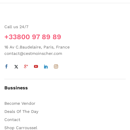
Les
Les
options
options
peuvent
peuvent
être
être
Call us 24/7
choisies
choisies
sur
sur
+33800 97 89 89
la
la
page
16 Av C.Baudelaire, Paris, France
page
du
contact@cestmoinscher.com
du
produit
produit
Bussiness
Become Vendor
Deals Of The Day
Contact
Shop Carroussel