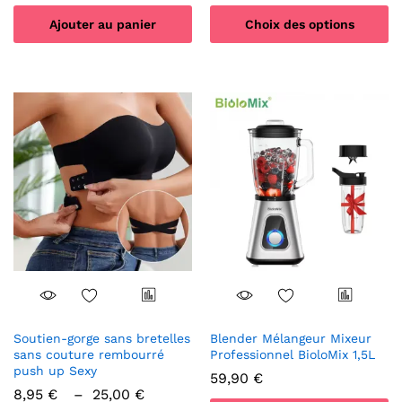
prix
Ajouter au panier
Choix des options
250
à
Ce
479
produit
a
plusieurs
variations.
Les
options
peuvent
être
choisies
sur
la
page
du
produit
Soutien-gorge sans bretelles
Blender Mélangeur Mixeur
sans couture rembourré
Professionnel BioloMix 1,5L
push up Sexy
59,90
€
Plage
8,95
€
–
25,00
€