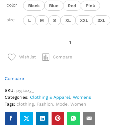
color
Black
Blue
Red
Pink
size
L
M
S
XL
XXL
3XL
quantité
de
Ensemble
Compare
Wishlist
pyjama
doux
décontracté
Compare
pour
femmes
SKU:
pyjsexy_
sexy
Categories:
Clothing & Apparel
,
Womens
Tags:
clothing
,
Fashion
,
Mode
,
Women