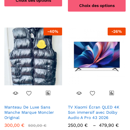
Choix des options
Choix des options
Ce
Ce
produit
produit
a
a
plusieurs
-
40
%
-
26
%
plusieurs
variations.
variations.
Les
Les
options
options
peuvent
peuvent
être
être
choisies
choisies
sur
sur
la
la
page
page
du
du
produit
produit
Manteau De Luxe Sans
TV Xiaomi Écran QLED 4K
Manche Marque Moncler
Son immersif avec Dolby
Original
Audio A Pro 43 2026
Pla
300,00
€
250,00
€
–
479,90
€
500,00
€
de