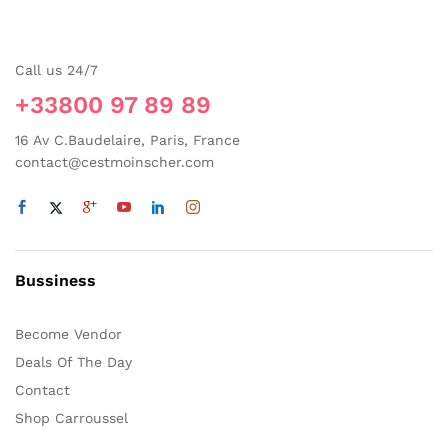
options
peuvent
être
Call us 24/7
choisies
sur
+33800 97 89 89
la
page
16 Av C.Baudelaire, Paris, France
du
contact@cestmoinscher.com
produit
Bussiness
Become Vendor
Deals Of The Day
Contact
Shop Carroussel