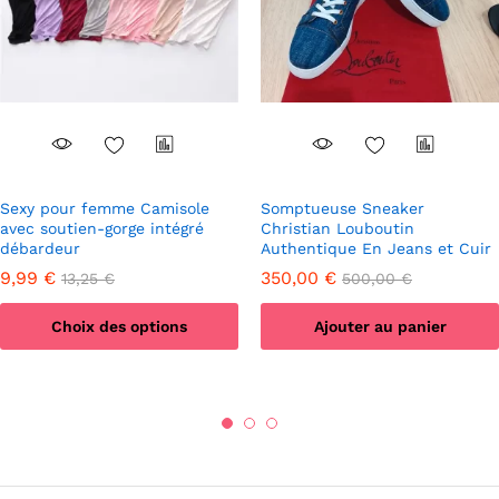
Sexy pour femme Camisole
Somptueuse Sneaker
avec soutien-gorge intégré
Christian Louboutin
débardeur
Authentique En Jeans et Cuir
9,99
€
350,00
€
13,25
€
500,00
€
Choix des options
Ajouter au panier
Ce
produit
a
plusieurs
variations.
Les