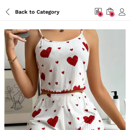
Back to
Category
0
0