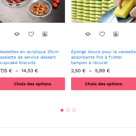
Assiettes en acrylique 25cm
Éponge douce pour la vaisselle
assiette de service dessert
absorbante Pot à frotter
cupcake biscuits
tampon à récurer
Plage
Plage
7,15
€
–
14,53
€
2,50
€
–
5,99
€
de
de
prix :
prix :
Choix des options
Choix des options
7,15 €
2,50 €
à
à
Ce
Ce
14,53 €
5,99 €
produit
produit
a
a
plusieurs
plusieurs
variations.
variations.
Les
Les
options
options