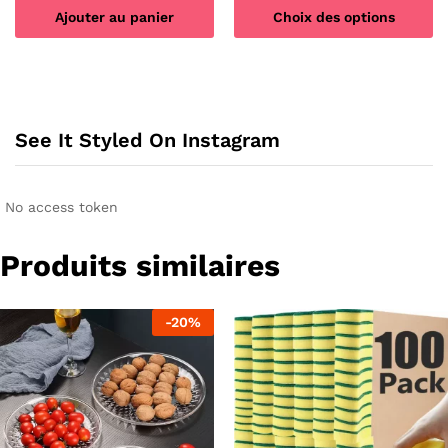
Ajouter au panier
Choix des options
Ce
produit
a
plusieurs
See It Styled On Instagram
variations.
Les
options
peuvent
No access token
être
choisies
Produits similaires
sur
la
page
-
20
%
du
produit