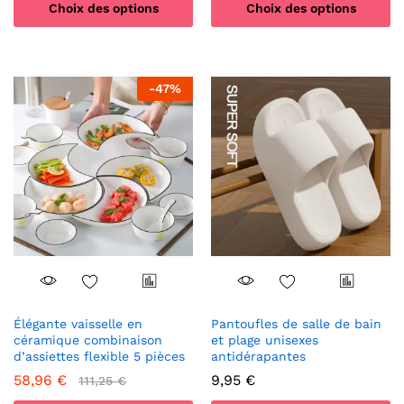
Choix des options
Choix des options
Ce
Ce
produit
produit
a
a
-
47
%
plusieurs
plusieurs
variations.
variations.
Les
Les
options
options
peuvent
peuvent
être
être
choisies
choisies
sur
sur
la
la
page
page
du
du
produit
produit
Élégante vaisselle en
Pantoufles de salle de bain
céramique combinaison
et plage unisexes
d’assiettes flexible 5 pièces
antidérapantes
58,96
€
9,95
€
111,25
€