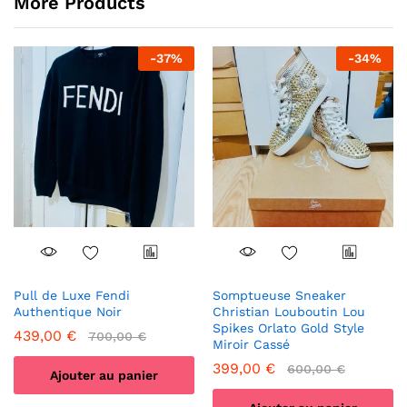
More Products
-
37
%
-
34
%
Pull de Luxe Fendi
Somptueuse Sneaker
Authentique Noir
Christian Louboutin Lou
Spikes Orlato Gold Style
439,00
€
700,00
€
Miroir Cassé
399,00
€
600,00
€
Ajouter au panier