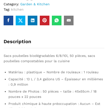
Category:
Garden & Kitchen
poubelles
Tag:
kitchen
compostables
pour
la
cuisine
Description
Sacs poubelles biodégradables 6/8/10l, 50 pièces, sacs
poubelles compostables pour la cuisine
Matériau : plastique – Nombre de rouleaux : 1 rouleau
Capacité : 13 L / 3,4 gallons US – Épaisseur en millièmes
: 0,9 million
Nombre de Photos : 50 pièces – taille : 45x55cm / 18
pouces x 22 pouces
Produit chimique à haute préoccupation : Aucun – Est