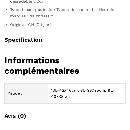
dégradable : Oui
Type de sac poubelle : Type à dessus plat – Nom de
marque : dawndesslo
Origine : CN (Origine)
Specification
Informations
complémentaires
10L-43X46cm, 6L-36X35cm, 8L-
Paquet
40X38cm
Avis (0)