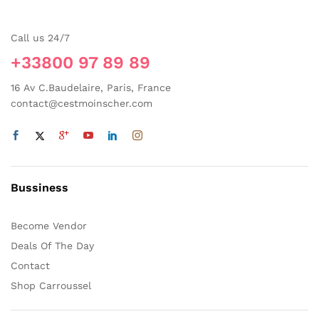
peuvent
peuvent
être
être
Call us 24/7
choisies
choisies
sur
sur
+33800 97 89 89
la
la
page
16 Av C.Baudelaire, Paris, France
page
du
contact@cestmoinscher.com
du
produit
produit
Bussiness
Become Vendor
Deals Of The Day
Contact
Shop Carroussel