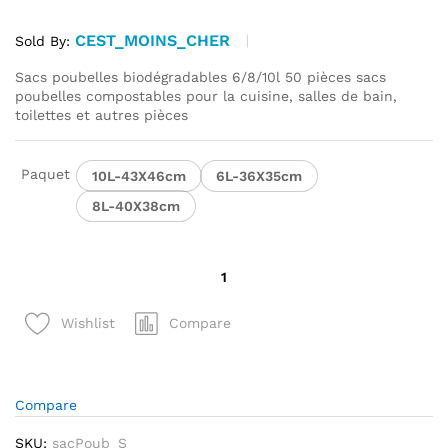
7,99 €
CEST_MOINS_CHER
à
Sold By:
9,98 €
Sacs poubelles biodégradables 6/8/10l 50 pièces sacs
poubelles compostables pour la cuisine, salles de bain,
toilettes et autres pièces
Paquet
10L-43X46cm
6L-36X35cm
8L-40X38cm
quantité
de
Sacs
Compare
Wishlist
poubelles
biodégradables
6/8/10l
50
Compare
pièces
SKU:
sacPoub_S_
sacs