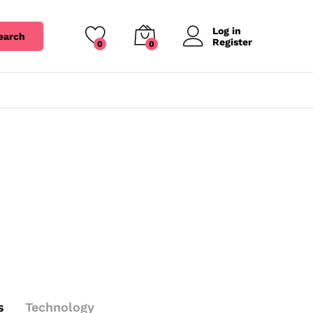
Log in
earch
Register
0
0
s
Technology