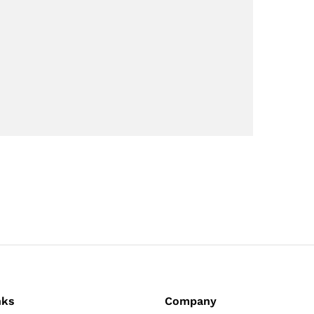
nks
Company