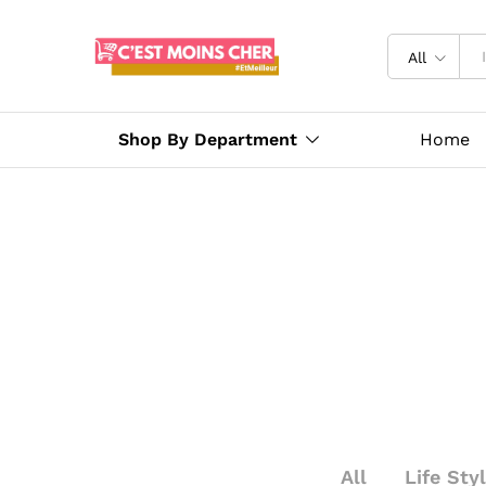
All
Shop By Department
Home
All
Life Sty