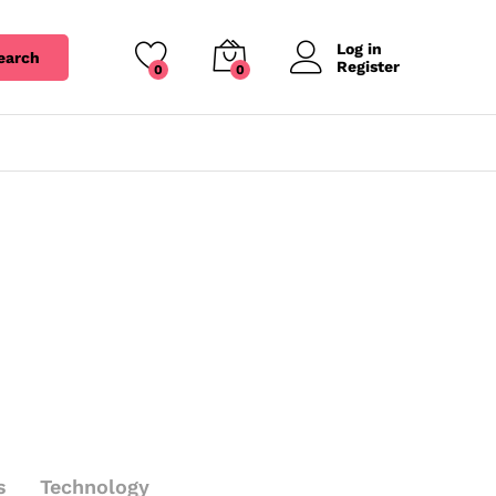
Log in
earch
Register
0
0
s
Technology