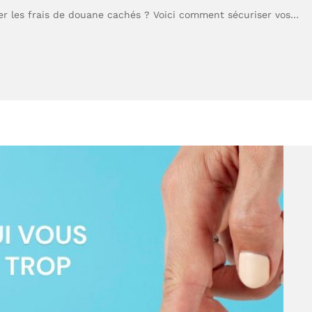
er les frais de douane cachés ? Voici comment sécuriser vos…