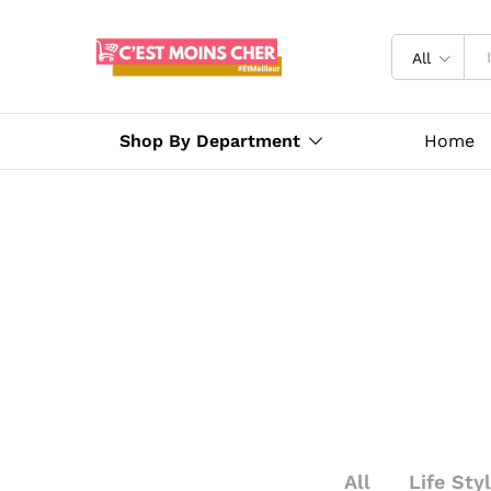
All
Shop By Department
Home
All
Life Sty