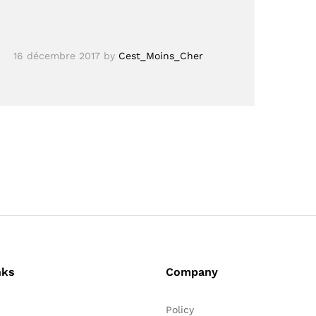
16 décembre 2017
by
Cest_Moins_Cher
nks
Company
Policy