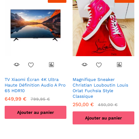
variations.
Les
options
peuvent
être
choisies
sur
la
page
du
produit
TV Xiaomi Écran 4K Ultra
Magnifique Sneaker
Haute Définition Audio A Pro
Christian Louboutin Louis
65 HDR10
Orlat Fuchsia Style
Classique
649,99
€
799,95
€
250,00
€
450,00
€
Ajouter au panier
Ajouter au panier