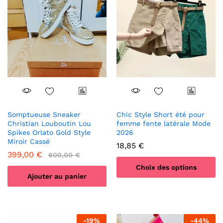
Somptueuse Sneaker
Chic Style Short été pour
Christian Louboutin Lou
femme fente latérale Mode
Spikes Orlato Gold Style
2026
Miroir Cassé
18,85
€
399,00
€
600,00
€
Choix des options
Ajouter au panier
Ce
produit
a
plusieurs
-
19
%
-
44
%