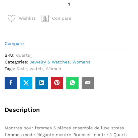
quantité
de
Belle
Compare
Wishlist
Montre
Chaine
Boucles
et
Compare
Bijoux
SKU:
quarts_
Strass
Categories:
Jewelry & Watches
,
Womens
Femme
Tags:
Style
,
watch
,
Women
Ensemble
5
pcs
Description
Montres pour femmes 5 pièces ensemble de luxe strass
femmes mode élégante montre-Bracelet montre à Quartz