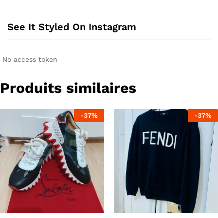
See It Styled On Instagram
No access token
Produits similaires
-
37
%
-
37
%