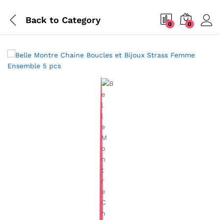
Back to
Category
0
0