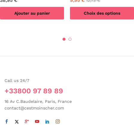
38,95
€
9,95
€
12,73
€
Ajouter au panier
Choix des options
Ce
produit
a
plusieurs
variations.
Les
options
peuvent
être
Call us 24/7
choisies
sur
+33800 97 89 89
la
16 Av C.Baudelaire, Paris, France
page
contact@cestmoinscher.com
du
produit