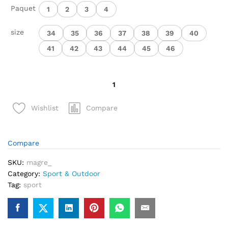
Paquet
1
2
3
4
size
34
35
36
37
38
39
40
41
42
43
44
45
46
quantité
de
Chaussures
Compare
Wishlist
de
Football
professionnelles
Compare
antidérapantes
pour
SKU:
magre_
hommes
Category:
Sport & Outdoor
Tag:
sport