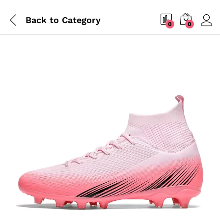
Back to
Category
0
0