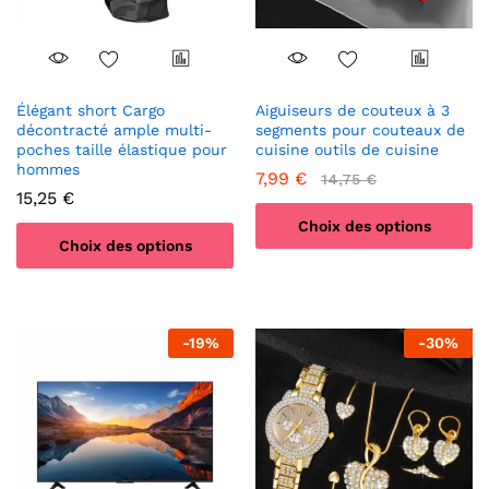
sur
la
la
page
page
du
du
produit
produit
Élégant short Cargo
Aiguiseurs de couteux à 3
décontracté ample multi-
segments pour couteaux de
poches taille élastique pour
cuisine outils de cuisine
hommes
7,99
€
14,75
€
15,25
€
Choix des options
Choix des options
Ce
Ce
produit
produit
a
a
plusieurs
-
19
%
-
30
%
plusieurs
variations.
variations.
Les
Les
options
options
peuvent
peuvent
être
être
choisies