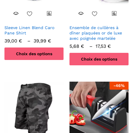
Sleeve Linen Blend Caro
Ensemble de cuillères à
Pane Shirt
dîner plaquées or de luxe
avec poignée martelée
Plage
39,00
€
–
39,99
€
de
Plage
5,68
€
–
17,53
€
prix :
de
Choix des options
39,00 €
prix :
à
Choix des options
5,68 €
Ce
39,99 €
à
Ce
17,53 €
produit
produit
a
a
plusieurs
-
46
%
plusieurs
variations.
variations.
Les
Les
options
options
peuvent
peuvent
être
être
choisies
choisies
sur