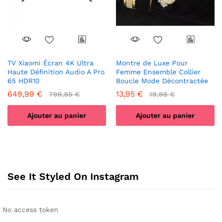
choisies
sur
sur
la
la
page
page
du
du
produit
produit
TV Xiaomi Écran 4K Ultra
Montre de Luxe Pour
Haute Définition Audio A Pro
Femme Ensemble Collier
65 HDR10
Boucle Mode Décontractée
649,99
€
13,95
€
799,95
€
19,98
€
Ajouter au panier
Ajouter au panier
See It Styled On Instagram
No access token