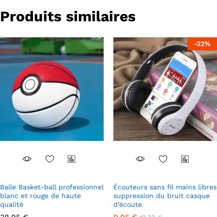
Produits similaires
-
22
%
Balle Basket-ball professionnel
Écouteurs sans fil mains libres
blanc et rouge de haute
suppression du bruit casque
qualité
d’écoute