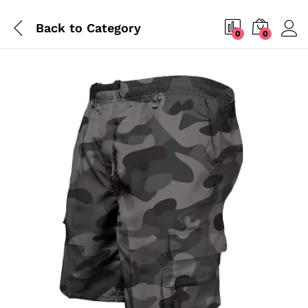
Back to
Category
0
0