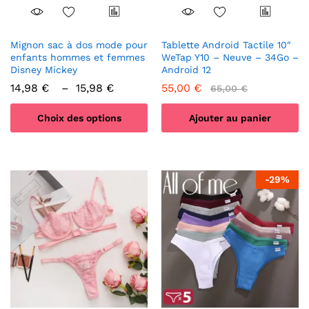
Mignon sac à dos mode pour
Tablette Android Tactile 10″
enfants hommes et femmes
WeTap Y10 – Neuve – 34Go –
Disney Mickey
Android 12
Plage
14,98
€
–
15,98
€
55,00
€
65,00
€
de
prix :
Choix des options
Ajouter au panier
14,98 €
à
Ce
15,98 €
produit
a
-
29
%
plusieurs
variations.
Les
options
peuvent
être
choisies
sur
la