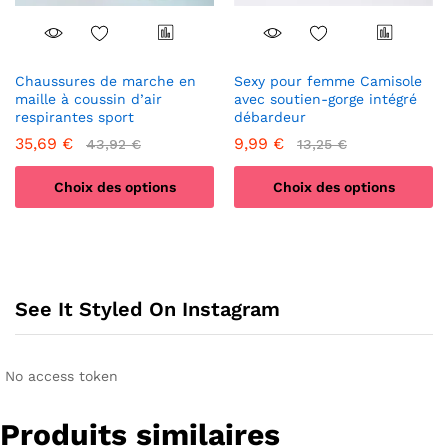
la
la
page
page
du
du
produit
produit
Chaussures de marche en
Sexy pour femme Camisole
maille à coussin d’air
avec soutien-gorge intégré
respirantes sport
débardeur
35,69
€
9,99
€
43,92
€
13,25
€
Choix des options
Choix des options
Ce
Ce
produit
produit
a
a
plusieurs
plusieurs
See It Styled On Instagram
variations.
variations.
Les
Les
options
options
peuvent
peuvent
No access token
être
être
choisies
choisies
Produits similaires
sur
sur