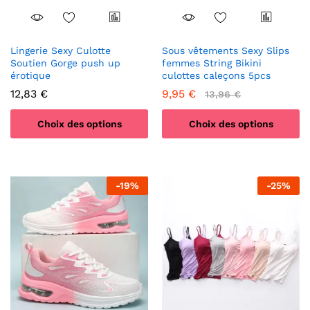
page
du
produit
Lingerie Sexy Culotte
Sous vêtements Sexy Slips
Soutien Gorge push up
femmes String Bikini
érotique
culottes caleçons 5pcs
12,83
€
9,95
€
13,96
€
Choix des options
Choix des options
Ce
Ce
produit
produit
a
a
-
19
%
-
25
%
plusieurs
plusieurs
variations.
variations.
Les
Les
options
options
peuvent
peuvent
être
être
choisies
choisies
sur
sur