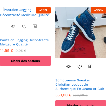
la
la
page
page
-
25
%
-
30
%
du
du
produit
produit
Pantalon Jogging Décontracté
Meilleure Qualité
14,99
€
19,95
€
Choix des options
Ce
produit
a
Somptueuse Sneaker
plusieurs
Christian Louboutin
Authentique En Jeans et Cuir
variations.
Les
350,00
€
500,00
€
options
peuvent
Ajouter au panier