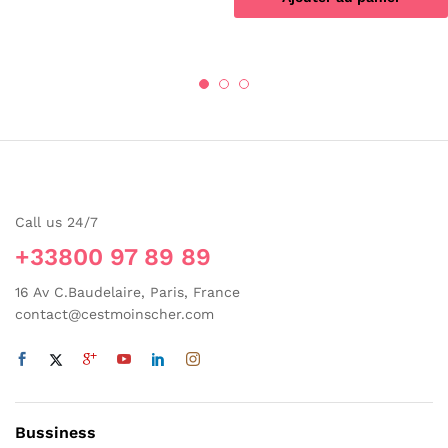
être
choisies
sur
la
page
du
produit
Call us 24/7
+33800 97 89 89
16 Av C.Baudelaire, Paris, France
contact@cestmoinscher.com
Bussiness