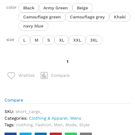
color
Black
Army Green
Beige
Camouflage green
Camouflage grey
Khaki
navy blue
size
L
M
S
XL
XXL
3XL
quantité
de
Élégant
Compare
Wishlist
short
Cargo
décontracté
ample
Compare
multi-
SKU:
short_cargo_
poches
Categories:
Clothing & Apparel
,
Mens
taille
Tags:
clothing
,
Fashion
,
Men
,
Mode
,
Style
élastique
pour