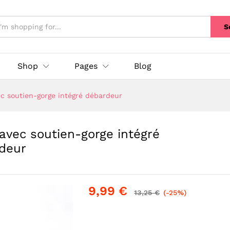
S
Shop
Pages
Blog
c soutien-gorge intégré débardeur
vec soutien-gorge intégré
deur
9,99
€
13,25
€
(-25%)