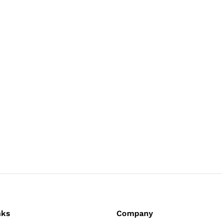
nks
Company