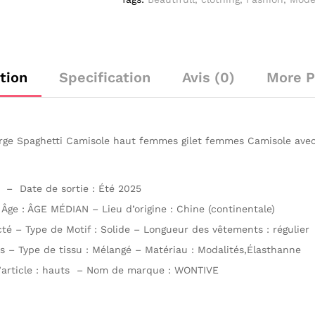
gorge
intégré
débardeur
tion
Specification
Avis (0)
More P
ge Spaghetti Camisole haut femmes gilet femmes Camisole avec 
 – Date de sortie : Été 2025
 Âge : ÂGE MÉDIAN – Lieu d’origine : Chine (continentale)
é – Type de Motif : Solide – Longueur des vêtements : régulier
– Type de tissu : Mélangé – Matériau : Modalités,Élasthanne
’article : hauts – Nom de marque : WONTIVE