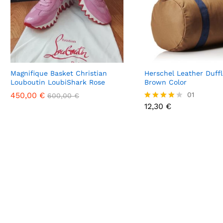
Magnifique Basket Christian
Herschel Leather Duffl
Louboutin LoubiShark Rose
Brown Color
450,00
450,00
€
€
12,30
€
01
600,00
600,00
€
€
12,30
€
Note
4.00
sur 5