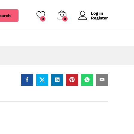
Log in
earch
Register
0
0