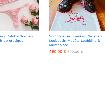
Sexy Culotte Soutien
Somptueuse Sneaker Christian
h up érotique
Louboutin Modèle LoubiShark
Multicolore
460,00
460,00
€
€
590,00
590,00
€
€