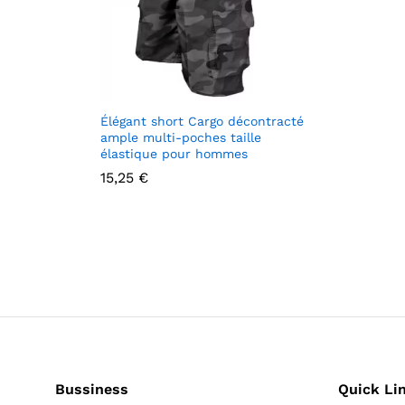
Élégant short Cargo décontracté
ample multi-poches taille
élastique pour hommes
15,25
15,25
€
€
Bussiness
Quick Li