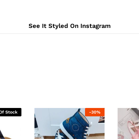
See It Styled On Instagram
Of Stock
-
30
%