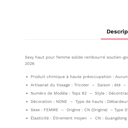
Descrip
Sexy haut pour femme solide rembourré soutien-gor
2026
Produit chimique à haute préoccupation : Aucun
Artisanat du tissage : Tricoter – Saison : été –
Numéro de Modèle : Tops 92 – Style : Décontract
Décoration : NONE – Type de hauts : Débardeurs 
Sexe : FEMME – Origine : CN (Origine) – Type D
Élasticité : Étirement moyen – CN : Guangdong