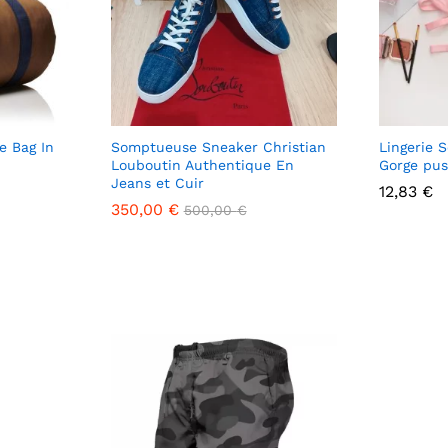
e Bag In
Somptueuse Sneaker Christian
Lingerie 
Louboutin Authentique En
Gorge pus
Jeans et Cuir
12,83
12,83
€
€
350,00
350,00
€
€
500,00
500,00
€
€