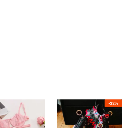
-
22
%