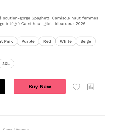
é soutien-gorge Spaghetti Camisole haut femmes
ge intégré Cami haut gilet débardeur 2026
ht Pink
Purple
Red
White
Beige
3XL
Buy Now
s
e
,
Sexy
,
Women