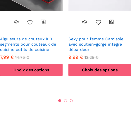
Aiguiseurs de couteux à 3
Sexy pour femme Camisole
segments pour couteaux de
avec soutien-gorge intégré
cuisine outils de cuisine
débardeur
7,99
€
9,99
€
14,75
€
13,25
€
Choix des options
Choix des options
Ce
Ce
produit
produit
a
a
plusieurs
plusieurs
variations.
variations.
Les
Les
options
options
peuvent
peuvent
être
être