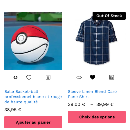
options
peuvent
Out Of Stock
être
choisies
sur
la
page
du
produit
Balle Basket-ball
Sleeve Linen Blend Caro
professionnel blanc et rouge
Pane Shirt
de haute qualité
Plage
39,00
€
–
39,99
€
de
38,95
€
prix :
Choix des options
39,00
Ajouter au panier
à
Ce
39,99