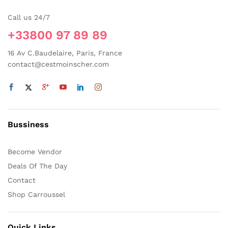
choisies
choisies
Call us 24/7
sur
sur
+33800 97 89 89
la
la
page
page
16 Av C.Baudelaire, Paris, France
du
du
contact@cestmoinscher.com
produit
produit
Bussiness
Become Vendor
Deals Of The Day
Contact
Shop Carroussel
Quick Links