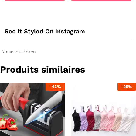
à
Ce
14,98 €
produit
a
plusieurs
See It Styled On Instagram
variations.
Les
options
peuvent
No access token
être
choisies
Produits similaires
sur
la
page
-
46
%
-
25
%
du
produit