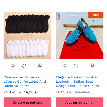
produit
a
plusieurs
-
40
%
variations.
Les
options
peuvent
être
choisies
sur
la
page
du
produit
Chaussettes Unisexes
Élégante Basket Christian
Légères Confortables Anti-
Louboutin Spikes Boat
Odeur 10 Paires
Design Filet Bleuté Clouté
Plage
7,99
€
–
14,98
€
149,99
€
250,00
€
de
prix :
Choix des options
Ajouter au panier
7,99 €