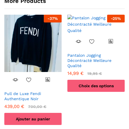
More Products
-
37
%
-
25
%
Pantalon Jogging
Décontracté Meilleure
Qualité
14,99
€
19,95
€
Choix des options
Pull de Luxe Fendi
Ce
Authentique Noir
produit
439,00
€
700,00
€
a
plusieurs
Ajouter au panier
variations.
Les