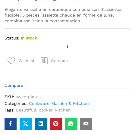
Élégante vaisselle en céramique combinaison d’assiettes
flexible, 5 pièces, assiette chaude en forme de lune,
combinaison selon la consommation
Status:
In stock
quantité
de
Élégante
Compare
Wishlist
vaisselle
en
céramique
combinaison
Compare
d'assiettes
SKU:
sweetplate_
flexible
Categories:
Cookware
,
Garden & Kitchen
5
Tags:
Beautifull
,
cooker
,
kitchen
pièces