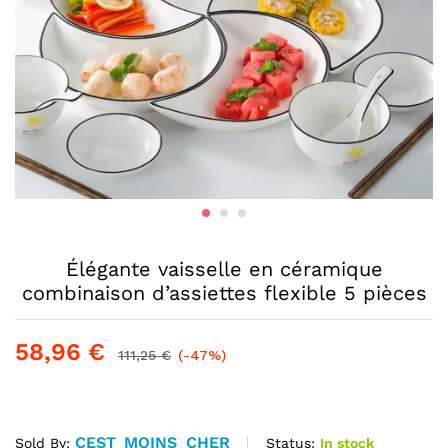
Élégante vaisselle en céramique
combinaison d’assiettes flexible 5 pièces
58,96
€
111,25
€
(-47%)
CEST_MOINS_CHER
Status:
In stock
Sold By: