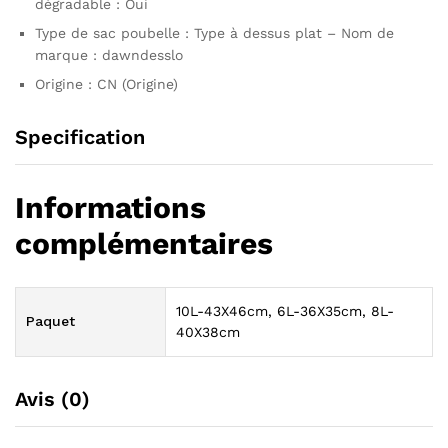
dégradable : Oui
Type de sac poubelle : Type à dessus plat – Nom de
marque : dawndesslo
Origine : CN (Origine)
Specification
Informations
complémentaires
10L-43X46cm, 6L-36X35cm, 8L-
Paquet
40X38cm
Avis (0)