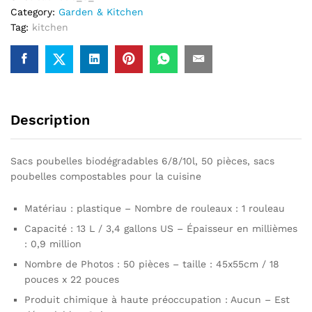
Category:
Garden & Kitchen
poubelles
Tag:
kitchen
compostables
pour
la
cuisine
Description
Sacs poubelles biodégradables 6/8/10l, 50 pièces, sacs
poubelles compostables pour la cuisine
Matériau : plastique – Nombre de rouleaux : 1 rouleau
Capacité : 13 L / 3,4 gallons US – Épaisseur en millièmes
: 0,9 million
Nombre de Photos : 50 pièces – taille : 45x55cm / 18
pouces x 22 pouces
Produit chimique à haute préoccupation : Aucun – Est