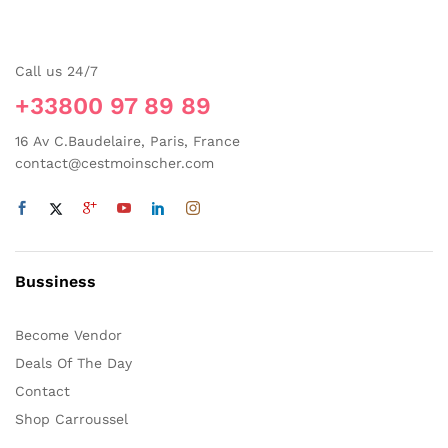
options
peuvent
être
Call us 24/7
choisies
sur
+33800 97 89 89
la
16 Av C.Baudelaire, Paris, France
page
contact@cestmoinscher.com
du
produit
Bussiness
Become Vendor
Deals Of The Day
Contact
Shop Carroussel