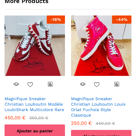
More Products
-
18
%
-
44
%
Magnifique Sneaker
Magnifique Sneaker
Christian Louboutin Modèle
Christian Louboutin Louis
LoubiShark Multicolore Rare
Orlat Fuchsia Style
Classique
450,00
€
550,00
€
250,00
€
450,00
€
Ajouter au panier