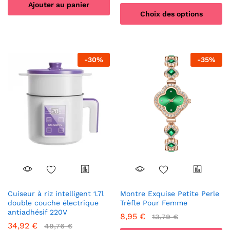
Ajouter au panier
Choix des options
Ce
produit
a
-
30
%
-
35
%
plusieurs
variations.
Les
options
peuvent
être
choisies
sur
la
page
du
produit
Cuiseur à riz intelligent 1.7l
Montre Exquise Petite Perle
double couche électrique
Trèfle Pour Femme
antiadhésif 220V
8,95
€
13,79
€
34,92
€
49,76
€