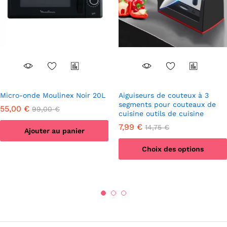
Micro-onde Moulinex Noir 20L
Aiguiseurs de couteux à 3
segments pour couteaux de
55,00
€
99,00
€
cuisine outils de cuisine
7,99
€
14,75
€
Ajouter au panier
Choix des options
Ce
produit
a
plusieurs
variations.
Les