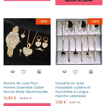
Ajouter au panier
-
30
%
-
24
%
Montre de Luxe Pour
Couverts en acier
Femme Ensemble Collier
inoxydable cuillère et
Boucle Mode Décontractée
fourchette à Longue
manche ustensiles
13,95
€
19,98
€
7,59
€
9,97
€