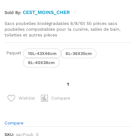
7,99 €
CEST_MOINS_CHER
à
Sold By:
9,98 €
Sacs poubelles biodégradables 6/8/10l 50 pièces sacs
poubelles compostables pour la cuisine, salles de bain,
toilettes et autres pièces
Paquet
10L-43X46cm
6L-36X35cm
8L-40X38cm
quantité
de
Sacs
Compare
Wishlist
poubelles
biodégradables
6/8/10l
50
Compare
pièces
SKU:
sacPoub_S_
sacs