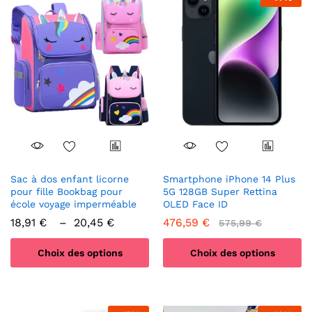
Sac à dos enfant licorne
Smartphone iPhone 14 Plus
pour fille Bookbag pour
5G 128GB Super Rettina
école voyage imperméable
OLED Face ID
Plage
18,91
€
–
20,45
€
476,59
€
575,99
€
de
prix :
Choix des options
Choix des options
18,91 €
à
Ce
Ce
20,45 €
produit
produit
a
a