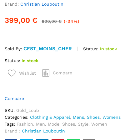
Brand:
Christian Louboutin
399,00
€
600,00
€
(-34%)
CEST_MOINS_CHER
Status:
In stock
Sold By:
Status:
In stock
quantité
Compare
Wishlist
de
Somptueuse
Sneaker
Christian
Compare
Louboutin
Lou
SKU:
Gold_Loub
Spikes
Categories:
Clothing & Apparel
,
Mens
,
Shoes
,
Womens
Orlato
Tags:
Fashion
,
Men
,
Mode
,
Shoes
,
Style
,
Women
Gold
Brand :
Christian Louboutin
Style