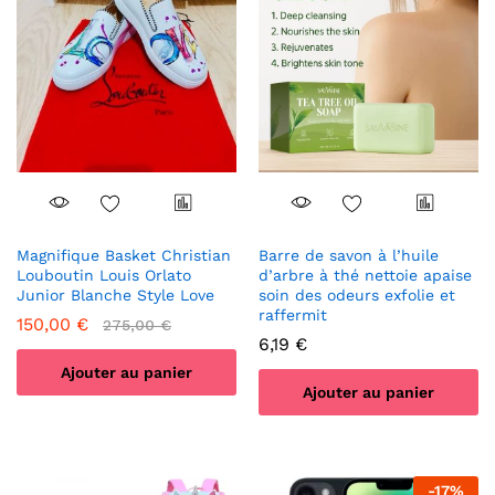
Magnifique Basket Christian
Barre de savon à l’huile
Louboutin Louis Orlato
d’arbre à thé nettoie apaise
Junior Blanche Style Love
soin des odeurs exfolie et
raffermit
150,00
€
275,00
€
6,19
€
Ajouter au panier
Ajouter au panier
-
17
%