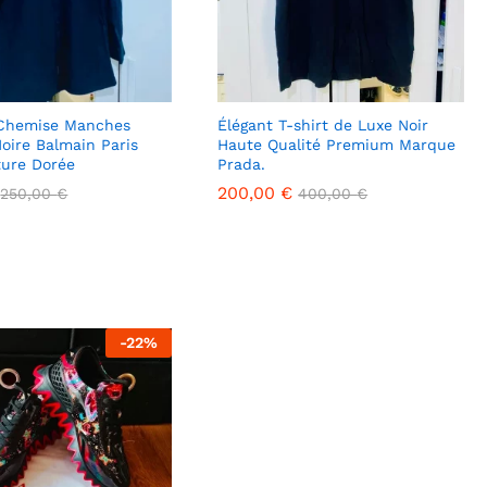
 Chemise Manches
Élégant T-shirt de Luxe Noir
oire Balmain Paris
Haute Qualité Premium Marque
ture Dorée
Prada.
200,00
200,00
€
€
250,00
250,00
€
€
400,00
400,00
€
€
-
22
%