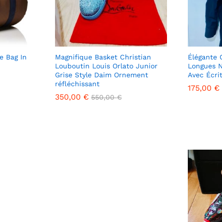
e Bag In
Magnifique Basket Christian
Élégante
Louboutin Louis Orlato Junior
Longues N
Grise Style Daim Ornement
Avec Écri
réfléchissant
175,00
175,00
€
€
350,00
350,00
€
€
550,00
550,00
€
€