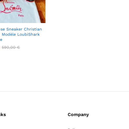
se Sneaker Christian
n Modèle LoubiShark
re
€
€
590,00
590,00
€
€
nks
Company