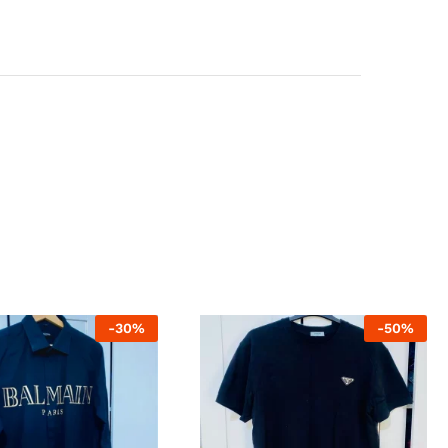
-
30
%
-
50
%