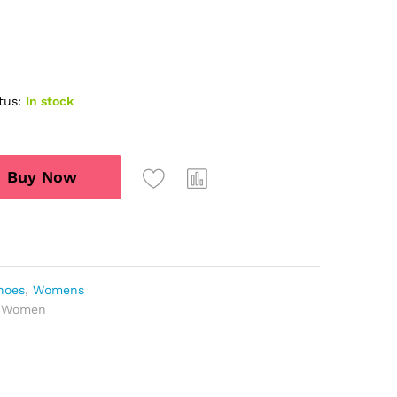
tus:
In stock
Buy Now
hoes
,
Womens
,
Women