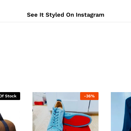
See It Styled On Instagram
Of Stock
-
36
%