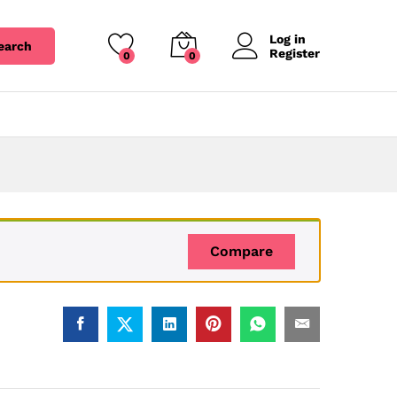
Log in
earch
Register
0
0
Compare