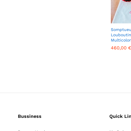
Somptueu
Loubouti
Multicolo
460,00
460,00
Bussiness
Quick Li