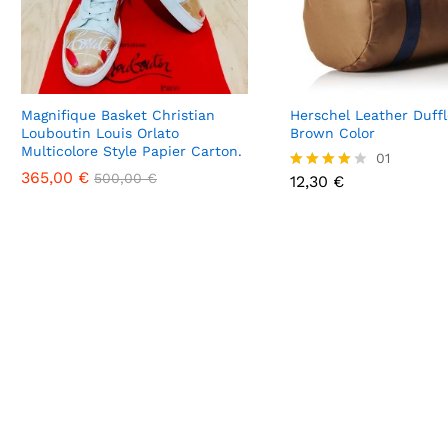
Magnifique Basket Christian
Herschel Leather Duffl
Louboutin Louis Orlato
Brown Color
Multicolore Style Papier Carton.
12,30
€
01
365,00
365,00
€
€
500,00
500,00
€
€
12,30
€
Note
4.00
sur 5