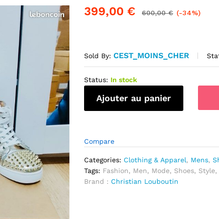
399,00
€
600,00
€
(-34%)
CEST_MOINS_CHER
Sta
Sold By:
Status:
In stock
quantité
Ajouter au panier
de
Somptueuse
Sneaker
Christian
Compare
Louboutin
Lou
Categories:
Clothing & Apparel
,
Mens
,
S
Spikes
Tags:
Fashion
,
Men
,
Mode
,
Shoes
,
Style
Orlato
Brand :
Christian Louboutin
Gold
Style
Miroir