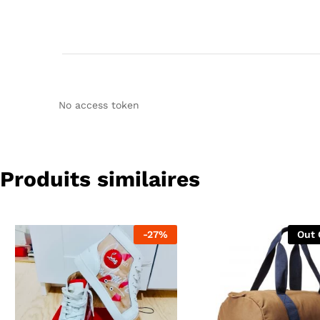
No access token
Produits similaires
-
27
%
Out 