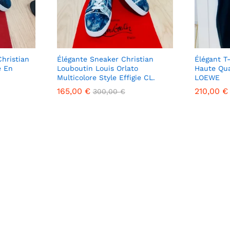
hristian
Élégante Sneaker Christian
Élégant T
e En
Louboutin Louis Orlato
Haute Qu
Multicolore Style Effigie CL.
LOEWE
165,00
165,00
€
€
210,00
210,00
€
€
300,00
300,00
€
€