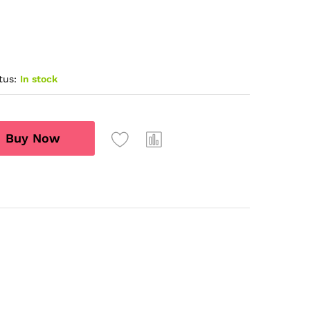
tus:
In stock
Buy Now