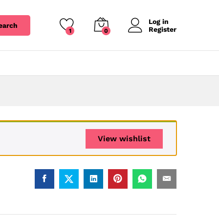
Log in
earch
Register
1
0
View wishlist