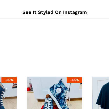
See It Styled On Instagram
-
30
%
-
45
%