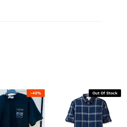
-
40
%
Out Of Stock