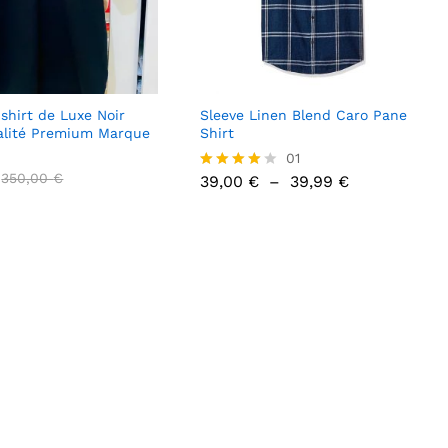
-shirt de Luxe Noir
Sleeve Linen Blend Caro Pane
alité Premium Marque
Shirt
39,00
€
01
39,99
€
350,00
350,00
€
€
Plage
39,00
€
–
39,99
€
Note
de
4.00
prix :
sur 5
39,00 €
à
39,99 €