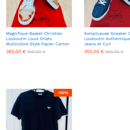
Magnifique Basket Christian
Somptueuse Sneaker C
Louboutin Louis Orlato
Louboutin Authentiqu
Multicolore Style Papier Carton.
Jeans et Cuir
365,00
365,00
€
€
350,00
350,00
€
€
500,00
500,00
€
€
500,00
500,00
€
€
-
50
%