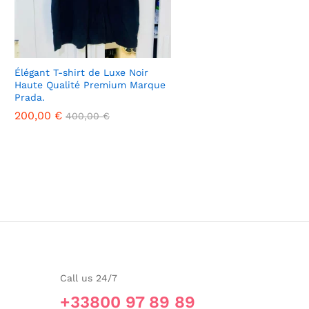
Élégant T-shirt de Luxe Noir
Haute Qualité Premium Marque
Prada.
200,00
200,00
€
€
400,00
400,00
€
€
Call us 24/7
+33800 97 89 89