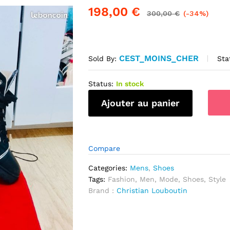
198,00
€
300,00
€
(-34%)
CEST_MOINS_CHER
Sta
Sold By:
Status:
In stock
quantité
Ajouter au panier
de
Très
belle
Sneaker
Compare
Christian
Louboutin
Categories:
Mens
,
Shoes
Louis
Tags:
Fashion
,
Men
,
Mode
,
Shoes
,
Style
Orlato
Brand :
Christian Louboutin
Style
Effigie
Louboutin.