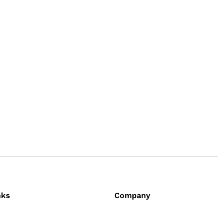
nks
Company