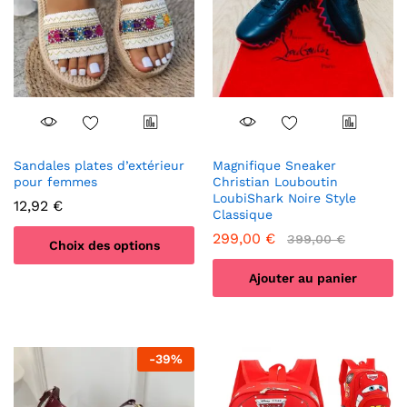
peuvent
peuvent
être
être
choisies
choisies
sur
sur
la
la
page
page
du
du
produit
produit
Sandales plates d’extérieur
Magnifique Sneaker
pour femmes
Christian Louboutin
LoubiShark Noire Style
12,92
€
Classique
299,00
€
399,00
€
Choix des options
Ce
Ajouter au panier
produit
a
plusieurs
variations.
-
39
%
Les
options