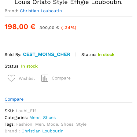
Louis Orlato Style Effigie Louboutin.
Brand:
Christian Louboutin
198,00
€
300,00
€
(-34%)
CEST_MOINS_CHER
Status:
In stock
Sold By:
Status:
In stock
quantité
Compare
Wishlist
de
Très
belle
Compare
Sneaker
Christian
SKU:
Loubi_Eff
Louboutin
Categories:
Mens
,
Shoes
Louis
Tags:
Fashion
,
Men
,
Mode
,
Shoes
,
Style
Orlato
Brand :
Christian Louboutin
Style