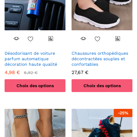
Désodorisant de voiture
Chaussures orthopédiques
parfum automatique
décontractées souples et
décoration haute qualité
confortables
4,98
€
27,67
€
6,92
€
Choix des options
Choix des options
Ce
Ce
produit
produit
a
a
-
25
%
plusieurs
plusieurs
variations.
variations.
Les
Les
options
options