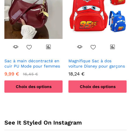
peuvent
être
choisies
sur
la
page
du
produit
Sac à main décontracté en
Magnifique Sac à dos
cuir PU Mode pour femmes
voiture Disney pour garçons
9,99
€
18,24
€
16,45
€
Choix des options
Choix des options
Ce
Ce
produit
produit
a
a
plusieurs
plusieurs
See It Styled On Instagram
variations.
variations.
Les
Les