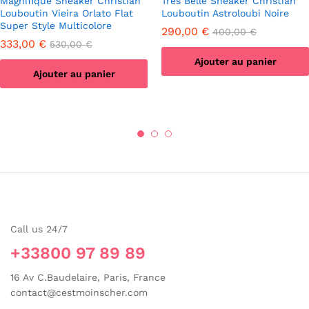
Magnifique Sneaker Christian
Très Belle Sneaker Christian
Louboutin Vieira Orlato Flat
Louboutin Astroloubi Noire
Super Style Multicolore
290,00
€
400,00
€
333,00
€
530,00
€
Ajouter au panier
Ajouter au panier
Call us 24/7
+33800 97 89 89
16 Av C.Baudelaire, Paris, France
contact@cestmoinscher.com